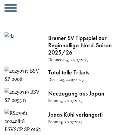
Cookie
Zum
Cookie
Kopfbereich
MENU
Einstellungen
Inhalt
Einstellungen
anpassen
der
anpassen
Aktuelles
Website
springen
Bremer SV Tippspiel zur
Regionalliga Nord-Saison
2025/26
Donnerstag, 24.07.2025
Total tolle Trikots
Dienstag, 22.07.2025
Neuzugang aus Japan
Sonntag, 20.07.2025
Jonas Kühl verlängert!
Sonntag, 20.07.2025