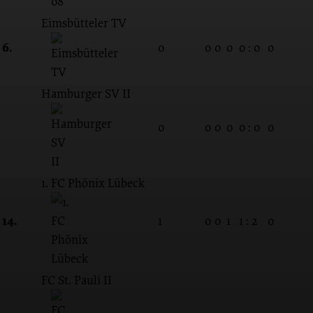
Eimsbütteler TV
6.
0
0
0
0
0 : 0
0
Hamburger SV II
0
0
0
0
0 : 0
0
1. FC Phönix Lübeck
14.
1
0
0
1
1 : 2
0
FC St. Pauli II