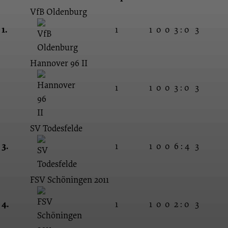
VfB Oldenburg
1.
1
1
0
0
3 : 0
3
Hannover 96 II
1
1
0
0
3 : 0
3
SV Todesfelde
3.
1
1
0
0
6 : 4
3
FSV Schöningen 2011
4.
1
1
0
0
2 : 0
3