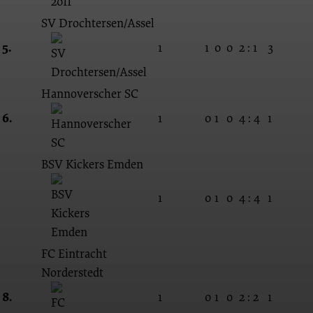
SV Drochtersen/Assel
5.
1
1
0
0
2 : 1
3
Hannoverscher SC
6.
1
0
1
0
4 : 4
1
BSV Kickers Emden
1
0
1
0
4 : 4
1
FC Eintracht
Norderstedt
8.
1
0
1
0
2 : 2
1