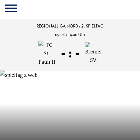
Cookie
Zum
Cookie
Kopfbereich
MENU
Einstellungen
Inhalt
Einstellungen
anpassen
der
anpassen
Bremer
REGIONALLIGA NORD
/
2. SPIELTAG
Website
09.08
/
14:00 Uhr
springen
Sport-
-
:
-
Verein
von
1906
e.V.:
Offizielle