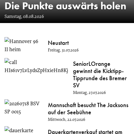
Website
Die Punkte auswärts holen
Samstag, 08.08.2026
Neustart
Freitag, 31.07.2026
SeniorLOrange
gewinnt die Kicktipp-
Tipprunde des Bremer
SV
Montag, 27.07.2026
Mannschaft besucht The Jacksons
auf der Seebühne
Mittwoch, 22.07.2026
Dauerkartenverkauf startet am