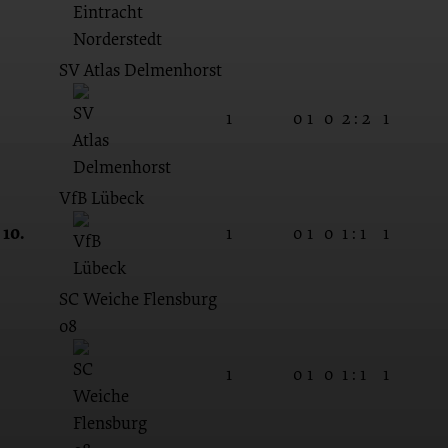
SV Atlas Delmenhorst
1
0
1
0
2 : 2
1
VfB Lübeck
10.
1
0
1
0
1 : 1
1
SC Weiche Flensburg
08
1
0
1
0
1 : 1
1