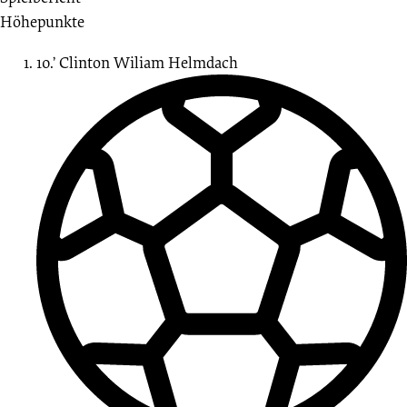
24.05.2025
Höhepunkte
-
10.’
Clinton Wiliam Helmdach
2024/2025
(LOTTO-
Pokal)