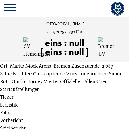
Cookie
Zum
Cookie
Kopfbereich
MENU
Einstellungen
Inhalt
Einstellungen
anpassen
der
anpassen
SV
LOTTO-POKAL
/
FINALE
Website
24.05.2025
/
17:30 Uhr
springen
Hemelingen
eins
:
null
[ eins : null ]
vs.
Ort: Marko Mock Arena, Bremen
Zuschauende: 2.087
Bremer
Schiedsrichter: Christopher de Vries
Linienrichter: Simon
Rott, Giulio Horney
Vierter Offizieller: Allen Chen
SV
Startaufstellungen
Ticker
1:0
Statistik
Fotos
Finale
Vorbericht
Spielbericht