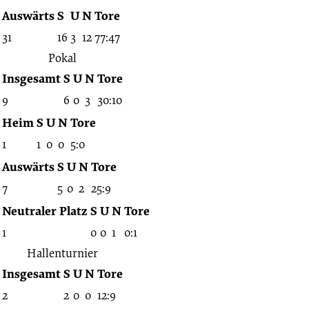
Auswärts
S
U
N
Tore
31
16
3
12
77:47
Pokal
Insgesamt
S
U
N
Tore
9
6
0
3
30:10
Heim
S
U
N
Tore
1
1
0
0
5:0
Auswärts
S
U
N
Tore
7
5
0
2
25:9
Neutraler Platz
S
U
N
Tore
1
0
0
1
0:1
Hallenturnier
Insgesamt
S
U
N
Tore
2
2
0
0
12:9