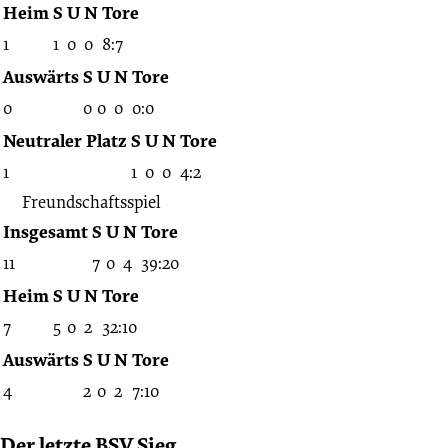
Heim
S
U
N
Tore
1
1
0
0
8:7
Auswärts
S
U
N
Tore
0
0
0
0
0:0
Neutraler Platz
S
U
N
Tore
1
1
0
0
4:2
Freundschaftsspiel
Insgesamt
S
U
N
Tore
11
7
0
4
39:20
Heim
S
U
N
Tore
7
5
0
2
32:10
Auswärts
S
U
N
Tore
4
2
0
2
7:10
Der letzte BSV Sieg