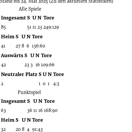
Stand bis 24. Mai 2025
(Zu den aktuellen Statistiken)
Alle Spiele
Insgesamt
S
U
N
Tore
85
51
11
23
249:129
Heim
S
U
N
Tore
41
27
8
6
136:60
Auswärts
S
U
N
Tore
42
23
3
16
109:66
Neutraler Platz
S
U
N
Tore
2
1
0
1
4:3
Punktspiel
Insgesamt
S
U
N
Tore
63
36
11
16
168:90
Heim
S
U
N
Tore
32
20
8
4
91:43