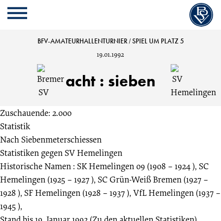
Cookie
Zum
Cookie
Kopfbereich
MENU
Einstellungen
Inhalt
Einstellungen
anpassen
der
anpassen
Bremer
BFV-AMATEURHALLENTURNIER
/
SPIEL UM PLATZ 5
Website
19.01.1992
springen
SV
acht
:
sieben
vs.
Zuschauende: 2.000
SV
Statistik
Nach Siebenmeterschiessen
Hemelingen
Statistiken gegen
SV Hemelingen
Historische Namen : SK Hemelingen 09 (1908 – 1924 ), SC
8:7
Hemelingen (1925 – 1927 ), SC Grün-Weiß Bremen (1927 –
1928 ), SF Hemelingen (1928 – 1937 ), VfL Hemelingen (1937 –
Spiel
1945 ),
Stand bis 19. Januar 1992
(Zu den aktuellen Statistiken)