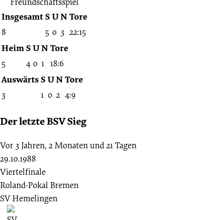
Freundschaftsspiel
Insgesamt
S
U
N
Tore
8
5
0
3
22:15
Heim
S
U
N
Tore
5
4
0
1
18:6
Auswärts
S
U
N
Tore
3
1
0
2
4:9
Der letzte BSV Sieg
Vor 3 Jahren, 2 Monaten und 21 Tagen
29.10.1988
Viertelfinale
Roland-Pokal Bremen
SV Hemelingen