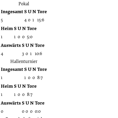
Pokal
Insgesamt
S
U
N
Tore
5
4
0
1
15:6
Heim
S
U
N
Tore
1
1
0
0
5:0
Auswärts
S
U
N
Tore
4
3
0
1
10:6
Hallenturnier
Insgesamt
S
U
N
Tore
1
1
0
0
8:7
Heim
S
U
N
Tore
1
1
0
0
8:7
Auswärts
S
U
N
Tore
0
0
0
0
0:0