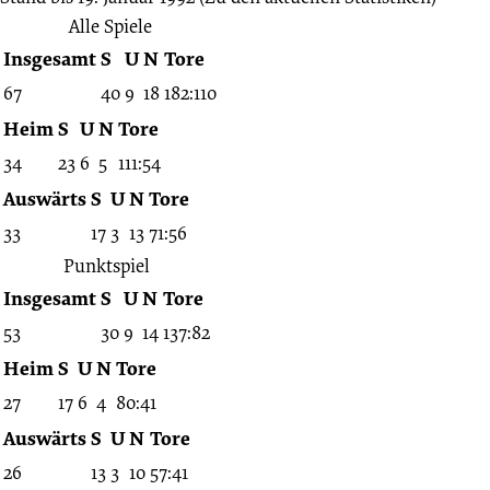
um
Alle Spiele
Insgesamt
S
U
N
Tore
Platz
67
40
9
18
182:110
5
Heim
S
U
N
Tore
34
23
6
5
111:54
19.01.1992
Auswärts
S
U
N
Tore
33
17
3
13
71:56
-
Punktspiel
Insgesamt
S
U
N
Tore
1991/1992
53
30
9
14
137:82
(BFV-
Heim
S
U
N
Tore
27
17
6
4
80:41
Amateurhallenturnier)
Auswärts
S
U
N
Tore
26
13
3
10
57:41