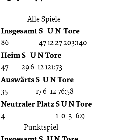
Alle Spiele
Insgesamt
S
U
N
Tore
86
47
12
27
203:140
Heim
S
U
N
Tore
47
29
6
12
121:73
Auswärts
S
U
N
Tore
35
17
6
12
76:58
Neutraler Platz
S
U
N
Tore
4
1
0
3
6:9
Punktspiel
Insgesamt
S
U
N
Tore