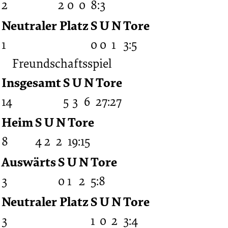
2
2
0
0
8:3
Neutraler Platz
S
U
N
Tore
1
0
0
1
3:5
Freundschaftsspiel
Insgesamt
S
U
N
Tore
14
5
3
6
27:27
Heim
S
U
N
Tore
8
4
2
2
19:15
Auswärts
S
U
N
Tore
3
0
1
2
5:8
Neutraler Platz
S
U
N
Tore
3
1
0
2
3:4