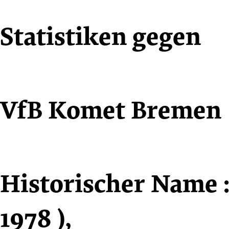
Cookie
Zum
Cookie
Statistiken gegen
Einstellungen
Inhalt
Einstellungen
anpassen
der
anpassen
Website
springen
VfB Komet Bremen
Historischer Name 
1978 ),