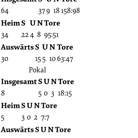
64
37
9
18
158:98
Heim
S
U
N
Tore
34
22
4
8
95:51
Auswärts
S
U
N
Tore
30
15
5
10
63:47
Pokal
Insgesamt
S
U
N
Tore
8
5
0
3
18:15
Heim
S
U
N
Tore
5
3
0
2
7:7
Auswärts
S
U
N
Tore