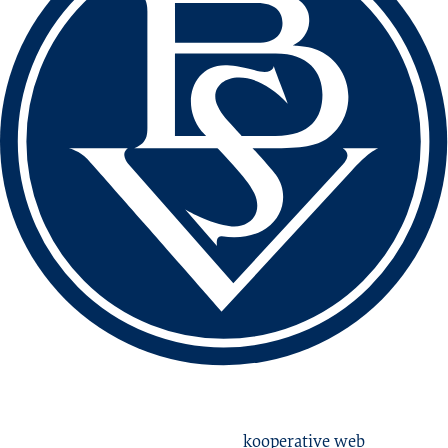
love football
hate racism!
Erstellt aus Liebe zum Sport von
kooperative web