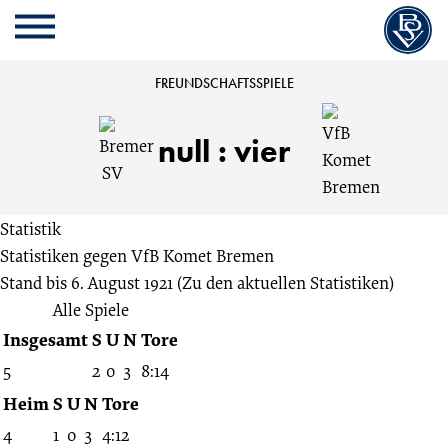
Cookie
Zum
Cookie
Kopfbereich
MENU
Einstellungen
Inhalt
Einstellungen
anpassen
der
anpassen
Bremer
FREUNDSCHAFTSSPIELE
Website
springen
SV
null
:
vier
vs.
Statistik
VfB
Statistiken gegen
VfB Komet Bremen
Stand bis 6. August 1921
(Zu den aktuellen Statistiken)
Komet
Alle Spiele
Insgesamt
S
U
N
Tore
Bremen
5
2
0
3
8:14
0:4
Heim
S
U
N
Tore
4
1
0
3
4:12