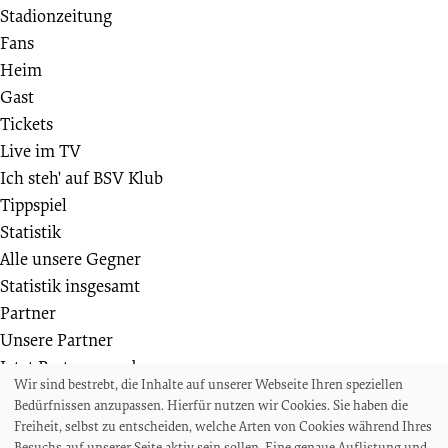
Stadionzeitung
Fans
Heim
Gast
Tickets
Live im TV
Ich steh' auf BSV Klub
Tippspiel
Statistik
Alle unsere Gegner
Statistik insgesamt
Partner
Unsere Partner
Jetzt Partner werden
Wir sind bestrebt, die Inhalte auf unserer Webseite Ihren speziellen
Weiteres
Bedürfnissen anzupassen. Hierfür nutzen wir Cookies. Sie haben die
Die Bremer SV Fußballschule
Freiheit, selbst zu entscheiden, welche Arten von Cookies während Ihres
Wir suchen
Besuchs auf unserer Seite aktiv sein sollen. Eine genaue Auflistung und