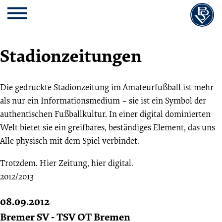
Cookie
Zum
Cookie
Kopfbereich
MENU
Einstellungen
Inhalt
Einstellungen
anpassen
der
anpassen
Website
Stadionzeitungen
springen
Die gedruckte Stadionzeitung im Amateurfußball ist mehr
als nur ein Informationsmedium – sie ist ein Symbol der
authentischen Fußballkultur. In einer digital dominierten
Welt bietet sie ein greifbares, beständiges Element, das uns
Alle physisch mit dem Spiel verbindet.
Trotzdem. Hier Zeitung, hier digital.
2012/2013
08.09.2012
Bremer SV - TSV OT Bremen