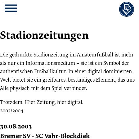
Cookie
Zum
Cookie
Kopfbereich
MENU
Einstellungen
Inhalt
Einstellungen
anpassen
der
anpassen
Website
Stadionzeitungen
springen
Die gedruckte Stadionzeitung im Amateurfußball ist mehr
als nur ein Informationsmedium – sie ist ein Symbol der
authentischen Fußballkultur. In einer digital dominierten
Welt bietet sie ein greifbares, beständiges Element, das uns
Alle physisch mit dem Spiel verbindet.
Trotzdem. Hier Zeitung, hier digital.
2003/2004
30.08.2003
Bremer SV - SC Vahr-Blockdiek