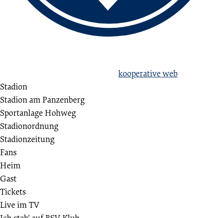
love football
hate racism!
Erstellt aus Liebe zum Sport von
kooperative web
Stadion
Stadion am Panzenberg
Sportanlage Hohweg
Stadionordnung
Stadionzeitung
Fans
Heim
Gast
Tickets
Live im TV
Ich steh' auf BSV Klub