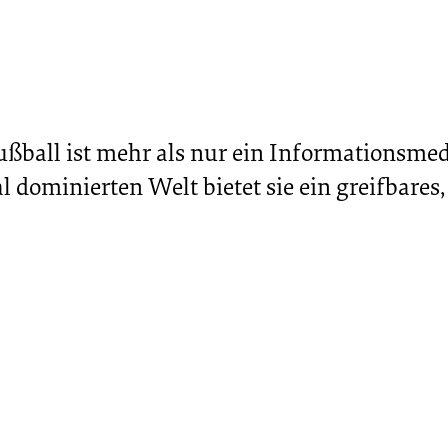
ball ist mehr als nur ein Informationsmedi
l dominierten Welt bietet sie ein greifbares