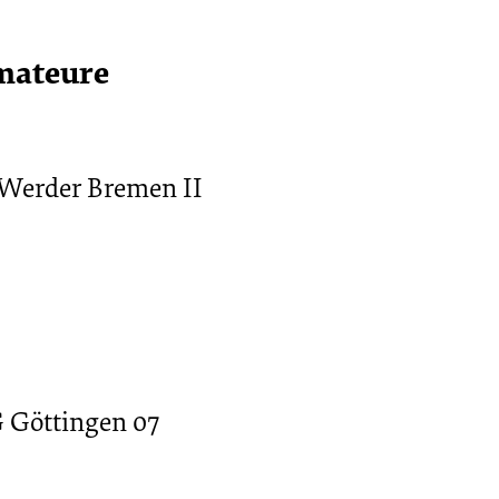
mateure