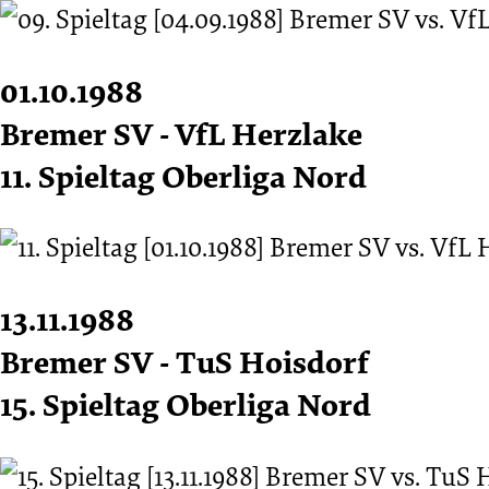
01.10.1988
Bremer SV - VfL Herzlake
11. Spieltag Oberliga Nord
13.11.1988
Bremer SV - TuS Hoisdorf
15. Spieltag Oberliga Nord