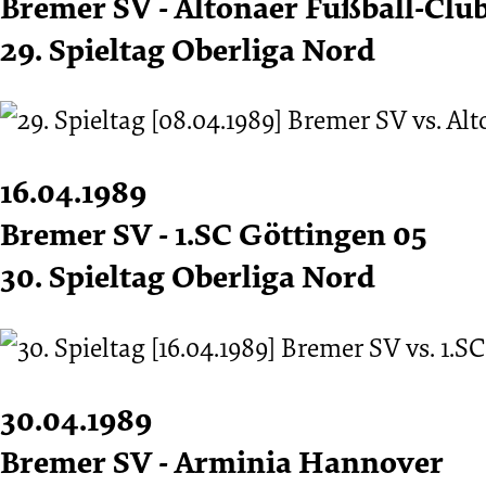
Bremer SV - Altonaer Fußball-Club 
29. Spieltag Oberliga Nord
16.04.1989
Bremer SV - 1.SC Göttingen 05
30. Spieltag Oberliga Nord
30.04.1989
Bremer SV - Arminia Hannover