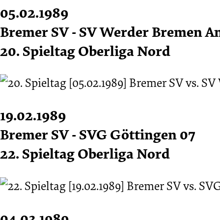
05.02.1989
Bremer SV - SV Werder Bremen A
20. Spieltag Oberliga Nord
19.02.1989
Bremer SV - SVG Göttingen 07
22. Spieltag Oberliga Nord
04.03.1989