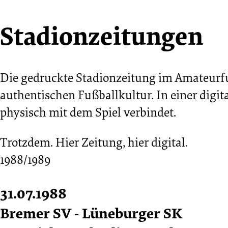
Cookie
Zum
Cookie
Stadionzeitungen
Einstellungen
Inhalt
Einstellungen
anpassen
der
anpassen
Website
Die gedruckte Stadionzeitung im Amateurfuß
springen
authentischen Fußballkultur. In einer digita
physisch mit dem Spiel verbindet.
Trotzdem. Hier Zeitung, hier digital.
1988/1989
31.07.1988
Bremer SV - Lüneburger SK