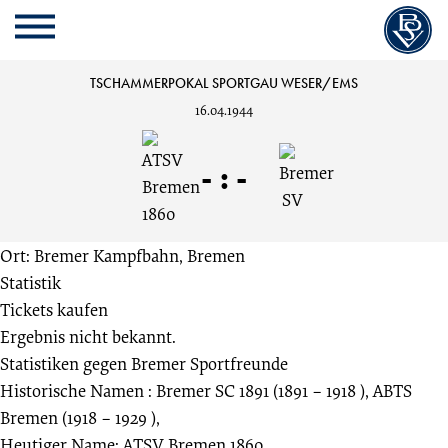
Cookie
Zum
Cookie
Kopfbereich
MENU
Einstellungen
Inhalt
Einstellungen
anpassen
der
anpassen
ATSV
TSCHAMMERPOKAL SPORTGAU WESER/EMS
Website
16.04.1944
springen
Bremen
-
:
-
1860
vs.
Ort: Bremer Kampfbahn, Bremen
Statistik
Bremer
Tickets kaufen
Ergebnis nicht bekannt.
SV
Statistiken gegen
Bremer Sportfreunde
Historische Namen : Bremer SC 1891 (1891 – 1918 ), ABTS
:
Bremen (1918 – 1929 ),
Heutiger Name: ATSV Bremen 1860