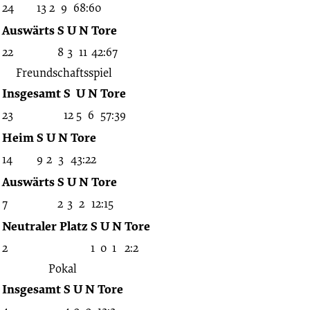
24
13
2
9
68:60
Auswärts
S
U
N
Tore
22
8
3
11
42:67
Freundschaftsspiel
Insgesamt
S
U
N
Tore
23
12
5
6
57:39
Heim
S
U
N
Tore
14
9
2
3
43:22
Auswärts
S
U
N
Tore
7
2
3
2
12:15
Neutraler Platz
S
U
N
Tore
2
1
0
1
2:2
Pokal
Insgesamt
S
U
N
Tore