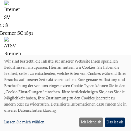
1 : 8
Bremer SC 1891
Wir sind bestrebt, die Inhalte auf unserer Webseite Ihren speziellen
Bedürfnissen anzupassen. Hierfür nutzen wir Cookies. Sie haben die
04.12.1938
Freiheit, selbst zu entscheiden, welche Arten von Cookies während Ihres
Spieltag unbekannt
Besuchs auf unserer Seite aktiv sein sollen. Eine genaue Auflistung und
Bezirksklasse Bremen
Beschreibung der von uns eingesetzten Cookie-Typen können Sie in den
„Cookie-Einstellungen“ einsehen. Bitte berücksichtigen Sie, dass Sie die
Bremer SV
Möglichkeit haben, Ihre Zustimmung zu den Cookies jederzeit zu
ändern oder zu widerrufen. Detaillierte Informationen dazu finden Sie in
unserer Datenschutzerklärung.
7 : 2
Lassen Sie mich wählen
Ich lehne ab
Das ist ok
Bremer Sportfreunde