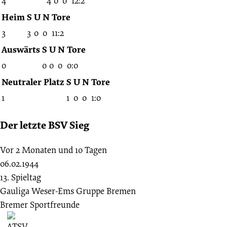
4
4
0
0
12:2
Heim
S
U
N
Tore
3
3
0
0
11:2
Auswärts
S
U
N
Tore
0
0
0
0
0:0
Neutraler Platz
S
U
N
Tore
1
1
0
0
1:0
Der letzte BSV Sieg
Vor 2 Monaten und 10 Tagen
06.02.1944
13. Spieltag
Gauliga Weser-Ems Gruppe Bremen
Bremer Sportfreunde