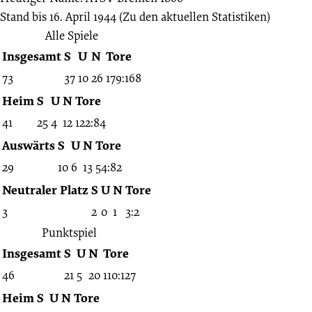
16.04.1944
Stand bis 16. April 1944
(Zu den aktuellen Statistiken)
Alle Spiele
-
Insgesamt
S
U
N
Tore
1943/1944
73
37
10
26
179:168
Heim
S
U
N
Tore
(Tschammerpokal
41
25
4
12
122:84
Auswärts
S
U
N
Tore
Sportgau
29
10
6
13
54:82
Neutraler Platz
S
U
N
Tore
Weser/Ems)
3
2
0
1
3:2
Punktspiel
Insgesamt
S
U
N
Tore
46
21
5
20
110:127
Heim
S
U
N
Tore