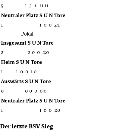
5
1
3
1
11:11
Neutraler Platz
S
U
N
Tore
1
1
0
0
2:1
Pokal
Insgesamt
S
U
N
Tore
2
2
0
0
2:0
Heim
S
U
N
Tore
1
1
0
0
1:0
Auswärts
S
U
N
Tore
0
0
0
0
0:0
Neutraler Platz
S
U
N
Tore
1
1
0
0
1:0
Der letzte BSV Sieg