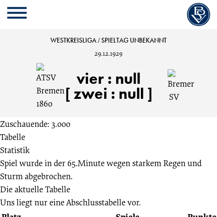
Cookie
Zum
Cookie
Kopfbereich
MENU
Einstellungen
Inhalt
Einstellungen
anpassen
der
anpassen
ATSV
WESTKREISLIGA
/
SPIELTAG UNBEKANNT
Website
29.12.1929
springen
Bremen
vier
:
null
1860
[ zwei : null ]
vs.
Zuschauende: 3.000
Tabelle
Bremer
Statistik
Spiel wurde in der 65.Minute wegen starkem Regen und
SV
Sturm abgebrochen.
Die aktuelle Tabelle
4:0
Uns liegt nur eine Abschlusstabelle vor.
Platz
Spiele
Punkte