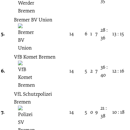
35
Bremer BV Union
28 :
5.
14
6
1
7
13 : 15
36
VfB Komet Bremen
36 :
6.
14
5
2
7
12 : 16
40
VfL Schutzpolizei
Bremen
21 :
7.
14
5
0
9
10 : 18
38