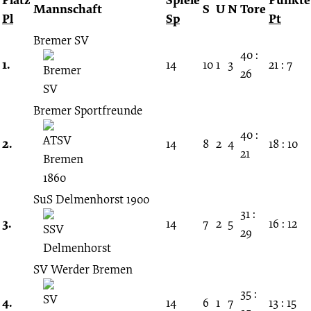
Spieltag
Mannschaft
S
U
N
Tore
Pl
Sp
Pt
unbekannt
Bremer SV
40 :
1.
14
10
1
3
21 : 7
26
29.12.1929
Bremer Sportfreunde
-
40 :
2.
14
8
2
4
18 : 10
1929/1930
21
(Westkreisliga)
SuS Delmenhorst 1900
31 :
3.
14
7
2
5
16 : 12
29
SV Werder Bremen
35 :
4.
14
6
1
7
13 : 15