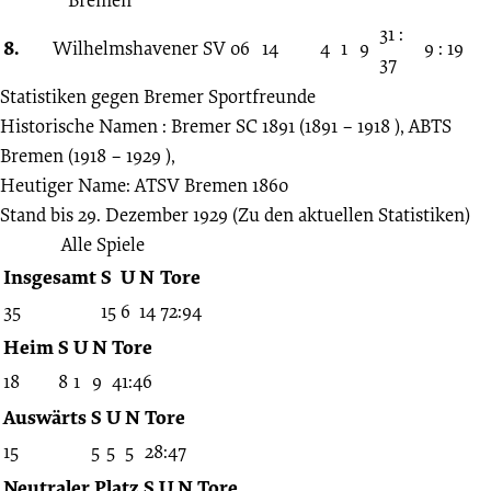
31 :
8.
Wilhelmshavener SV 06
14
4
1
9
9 : 19
37
Statistiken gegen
Bremer Sportfreunde
Historische Namen : Bremer SC 1891 (1891 – 1918 ), ABTS
Bremen (1918 – 1929 ),
Heutiger Name: ATSV Bremen 1860
Stand bis 29. Dezember 1929
(Zu den aktuellen Statistiken)
Alle Spiele
Insgesamt
S
U
N
Tore
35
15
6
14
72:94
Heim
S
U
N
Tore
18
8
1
9
41:46
Auswärts
S
U
N
Tore
15
5
5
5
28:47
Neutraler Platz
S
U
N
Tore