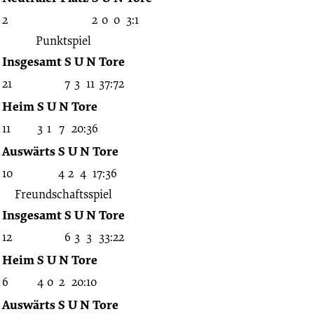
2
2
0
0
3:1
Punktspiel
Insgesamt
S
U
N
Tore
21
7
3
11
37:72
Heim
S
U
N
Tore
11
3
1
7
20:36
Auswärts
S
U
N
Tore
10
4
2
4
17:36
Freundschaftsspiel
Insgesamt
S
U
N
Tore
12
6
3
3
33:22
Heim
S
U
N
Tore
6
4
0
2
20:10
Auswärts
S
U
N
Tore