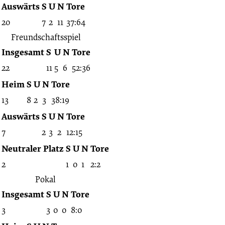
Auswärts
S
U
N
Tore
20
7
2
11
37:64
Freundschaftsspiel
Insgesamt
S
U
N
Tore
22
11
5
6
52:36
Heim
S
U
N
Tore
13
8
2
3
38:19
Auswärts
S
U
N
Tore
7
2
3
2
12:15
Neutraler Platz
S
U
N
Tore
2
1
0
1
2:2
Pokal
Insgesamt
S
U
N
Tore
3
3
0
0
8:0