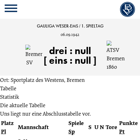
Cookie
Zum
Cookie
Kopfbereich
MENU
Einstellungen
Inhalt
Einstellungen
anpassen
der
anpassen
Bremer
GAULIGA WESER-EMS
/
1. SPIELTAG
Website
06.09.1942
springen
SV
drei
:
null
vs.
[ eins : null ]
ATSV
Ort: Sportplatz des Westens, Bremen
Tabelle
Bremen
Statistik
Die aktuelle Tabelle
1860
Uns liegt nur eine Abschlusstabelle vor.
Platz
Spiele
Punkte
3:0
Mannschaft
S
U
N
Tore
Pl
Sp
Pt