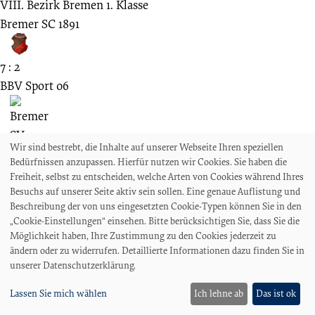
VIII. Bezirk Bremen 1. Klasse
Bremer SC 1891
7 : 2
BBV Sport 06
Wir sind bestrebt, die Inhalte auf unserer Webseite Ihren speziellen
1911
Bedürfnissen anzupassen. Hierfür nutzen wir Cookies. Sie haben die
Spieltag unbekannt
Freiheit, selbst zu entscheiden, welche Arten von Cookies während Ihres
NFV Bezirk VIII - A-Klasse
Besuchs auf unserer Seite aktiv sein sollen. Eine genaue Auflistung und
Beschreibung der von uns eingesetzten Cookie-Typen können Sie in den
BBV Sport 06
„Cookie-Einstellungen“ einsehen. Bitte berücksichtigen Sie, dass Sie die
Möglichkeit haben, Ihre Zustimmung zu den Cookies jederzeit zu
ändern oder zu widerrufen. Detaillierte Informationen dazu finden Sie in
unserer Datenschutzerklärung.
1 : 8
Lassen Sie mich wählen
Ich lehne ab
Das ist ok
Bremer SC 1891