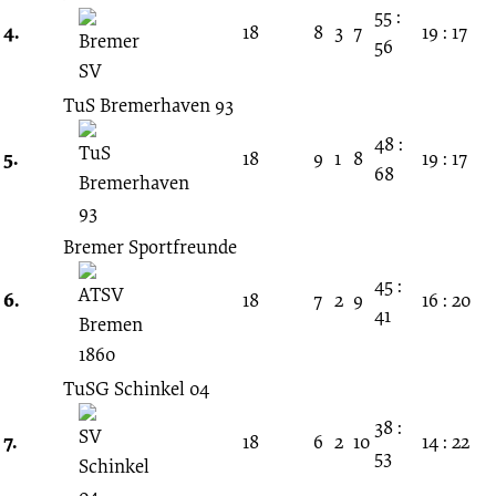
55 :
4.
18
8
3
7
19 : 17
56
TuS Bremerhaven 93
48 :
5.
18
9
1
8
19 : 17
68
Bremer Sportfreunde
45 :
6.
18
7
2
9
16 : 20
41
TuSG Schinkel 04
38 :
7.
18
6
2
10
14 : 22
53