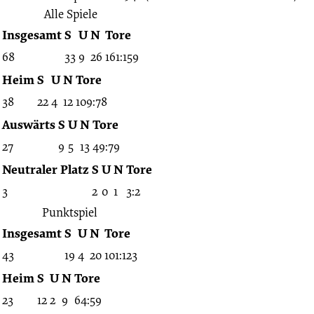
Alle Spiele
Insgesamt
S
U
N
Tore
68
33
9
26
161:159
Heim
S
U
N
Tore
38
22
4
12
109:78
Auswärts
S
U
N
Tore
27
9
5
13
49:79
Neutraler Platz
S
U
N
Tore
3
2
0
1
3:2
Punktspiel
Insgesamt
S
U
N
Tore
43
19
4
20
101:123
Heim
S
U
N
Tore
23
12
2
9
64:59