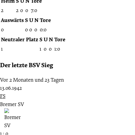
Heim
S
U
N
Tore
2
2
0
0
7:0
Auswärts
S
U
N
Tore
0
0
0
0
0:0
Neutraler Platz
S
U
N
Tore
1
1
0
0
1:0
Der letzte BSV Sieg
Vor 2 Monaten und 23 Tagen
13.06.1942
FS
Bremer SV
1 : 0