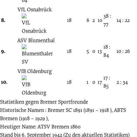
VfL Osnabrück
38 :
8.
18
6
2
10
14 : 22
77
ASV Blumenthal
18 :
9.
18
5
0
13
10 : 26
84
VfB Oldenburg
17 :
10.
18
1
0
17
2 : 34
85
Statistiken gegen
Bremer Sportfreunde
Historische Namen : Bremer SC 1891 (1891 – 1918 ), ABTS
Bremen (1918 – 1929 ),
Heutiger Name: ATSV Bremen 1860
Stand bis 6. September 1942
(Zu den aktuellen Statistiken)