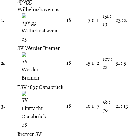
1.
SpVgg
Wilhelmshaven 05
151 :
Spieltag
1.
18
17
0
1
23 : 2
19
06.09.1942
SV Werder Bremen
-
107 :
2.
18
15
1
2
31 : 5
1942/1943
22
(Gauliga
TSV 1897 Osnabrück
Weser-
58 :
3.
18
10
1
7
21 : 15
70
Ems)
Bremer SV