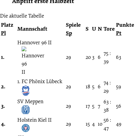
Anpfiff erste Halbzeit
Die aktuelle Tabelle
Platz
Spiele
Punkte
Mannschaft
S
U
N
Tore
Pl
Sp
Pt
Hannover 96 II
75 :
1.
29
20
3
6
63
39
1. FC Phönix Lübeck
74 :
2.
29
18
5
6
59
29
SV Meppen
63 :
3.
29
17
5
7
56
38
Holstein Kiel II
56 :
4.
29
15
4
10
49
47