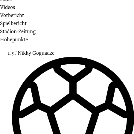
29.
Videos
Vorbericht
Spieltag
Spielbericht
Stadion-Zeitung
13.04.2024
Höhepunkte
-
9.’
Nikky
Goguadze
2023/2024
(Regionalliga
Nord)