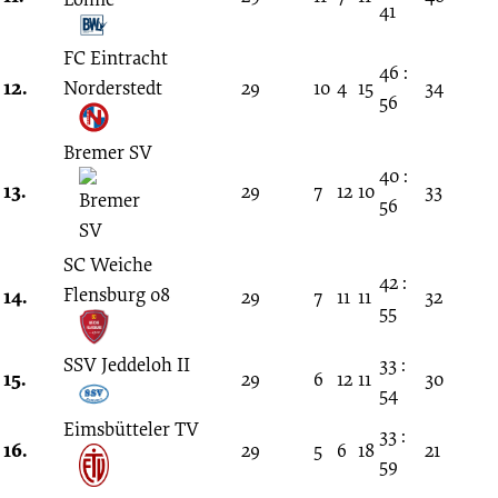
41
FC Eintracht
46 :
12.
Norderstedt
29
10
4
15
34
56
Bremer SV
40 :
13.
29
7
12
10
33
56
SC Weiche
42 :
Flensburg 08
14.
29
7
11
11
32
55
SSV Jeddeloh II
33 :
15.
29
6
12
11
30
54
Eimsbütteler TV
33 :
16.
29
5
6
18
21
59