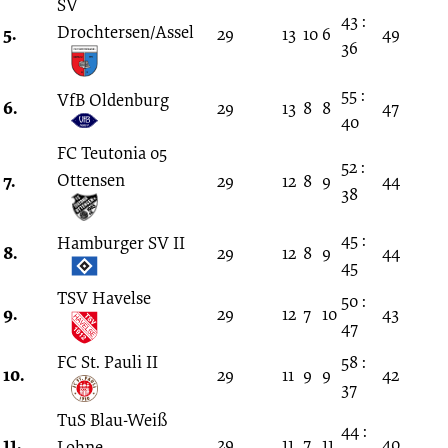
SV
43 :
Drochtersen/Assel
5.
29
13
10
6
49
36
55 :
VfB Oldenburg
6.
29
13
8
8
47
40
FC Teutonia 05
52 :
7.
Ottensen
29
12
8
9
44
38
45 :
Hamburger SV II
8.
29
12
8
9
44
45
TSV Havelse
50 :
9.
29
12
7
10
43
47
FC St. Pauli II
58 :
10.
29
11
9
9
42
37
TuS Blau-Weiß
44 :
11.
29
11
7
11
40
Lohne