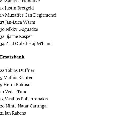
8
Manasse Fionouke
13
Justin Bretgeld
19
Muzaffer Can Degirmenci
27
Jan-Luca Warm
30
Nikky Goguadze
32
Bjarne Kasper
34
Ziad Ouled-Haj-M'hand
Ersatzbank
22
Tobias Duffner
5
Mathis Richter
9
Herdi Bukusu
10
Vedat Tunc
15
Vasilios Polichronakis
20
Ninte Natar Carungal
21
Jan Rabens