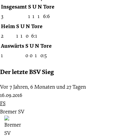
Insgesamt
S
U
N
Tore
3
1
1
1
6:6
Heim
S
U
N
Tore
2
1
1
0
6:1
Auswärts
S
U
N
Tore
1
0
0
1
0:5
Der letzte BSV Sieg
Vor 7 Jahren, 6 Monaten und 27 Tagen
16.09.2016
FS
Bremer SV