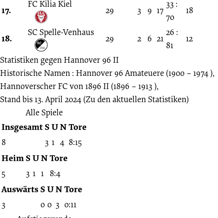
FC Kilia Kiel
33 :
17.
29
3
9
17
18
70
SC Spelle-Venhaus
26 :
18.
29
2
6
21
12
81
Statistiken gegen
Hannover 96 II
Historische Namen : Hannover 96 Amateuere (1900 – 1974 ),
Hannoverscher FC von 1896 II (1896 – 1913 ),
Stand bis 13. April 2024
(Zu den aktuellen Statistiken)
Alle Spiele
Insgesamt
S
U
N
Tore
8
3
1
4
8:15
Heim
S
U
N
Tore
5
3
1
1
8:4
Auswärts
S
U
N
Tore
3
0
0
3
0:11