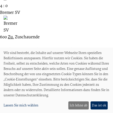
4 : 0
Bremer SV
600
Zu.
Zuschauende
Die letzten Spiele gegeneinander
Wir sind bestrebt, die Inhalte auf unserer Webseite Ihren speziellen
Bedürfnissen anzupassen. Hierfür nutzen wir Cookies. Sie haben die
Filter:
Alle Spiele
Punktspiele
Pokalspiele
Relegationsspiele
Freiheit, selbst zu entscheiden, welche Arten von Cookies während Ihres
Hallenspiele
Freundschaftsspiele
Ergebnis nicht bekannt
Besuchs auf unserer Seite aktiv sein sollen. Eine genaue Auflistung und
Beschreibung der von uns eingesetzten Cookie-Typen können Sie in den
13.04.2024
„Cookie-Einstellungen“ einsehen. Bitte berücksichtigen Sie, dass Sie die
29. Spieltag
Möglichkeit haben, Ihre Zustimmung zu den Cookies jederzeit zu
RL-N
ändern oder zu widerrufen. Detaillierte Informationen dazu finden Sie in
unserer Datenschutzerklärung.
Bremer SV
Lassen Sie mich wählen
Ich lehne ab
Das ist ok