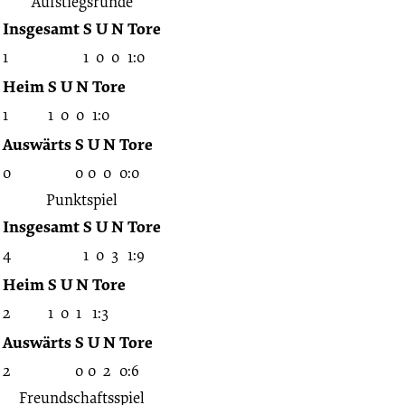
Aufstiegsrunde
Insgesamt
S
U
N
Tore
1
1
0
0
1:0
Heim
S
U
N
Tore
1
1
0
0
1:0
Auswärts
S
U
N
Tore
0
0
0
0
0:0
Punktspiel
Insgesamt
S
U
N
Tore
4
1
0
3
1:9
Heim
S
U
N
Tore
2
1
0
1
1:3
Auswärts
S
U
N
Tore
2
0
0
2
0:6
Freundschaftsspiel