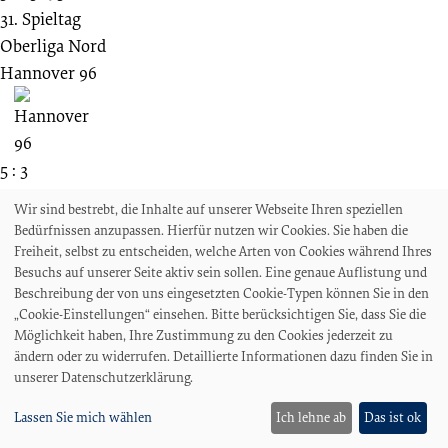
31. Spieltag
Oberliga Nord
Hannover 96
5 : 3
Bremer SV
Wir sind bestrebt, die Inhalte auf unserer Webseite Ihren speziellen
Bedürfnissen anzupassen. Hierfür nutzen wir Cookies. Sie haben die
Freiheit, selbst zu entscheiden, welche Arten von Cookies während Ihres
Besuchs auf unserer Seite aktiv sein sollen. Eine genaue Auflistung und
4000
Zu.
Zuschauende
Beschreibung der von uns eingesetzten Cookie-Typen können Sie in den
„Cookie-Einstellungen“ einsehen. Bitte berücksichtigen Sie, dass Sie die
03.12.1933
Möglichkeit haben, Ihre Zustimmung zu den Cookies jederzeit zu
07.Spieltag
ändern oder zu widerrufen. Detaillierte Informationen dazu finden Sie in
Gauliga Niedersachsen
unserer Datenschutzerklärung.
Hannover 96
Lassen Sie mich wählen
Ich lehne ab
Das ist ok