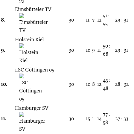
Eimsbütteler TV
51 :
8.
30
11
7
12
29 : 31
55
Holstein Kiel
50 :
9.
30
10
9
11
29 : 31
68
1.SC Göttingen 05
43 :
10.
30
10
8
12
28 : 32
48
Hamburger SV
77 :
11.
30
15
1
14
27 : 33
58