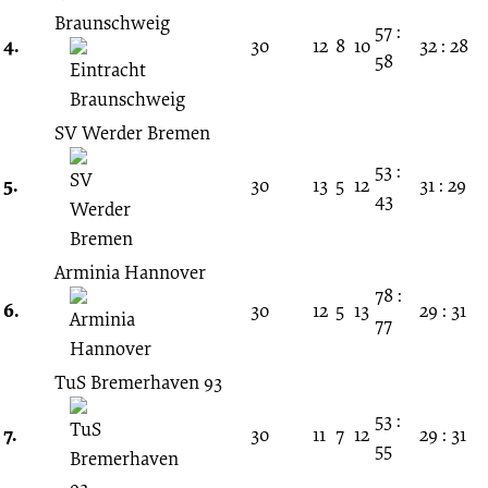
Braunschweig
57 :
4.
30
12
8
10
32 : 28
58
SV Werder Bremen
53 :
5.
30
13
5
12
31 : 29
43
Arminia Hannover
78 :
6.
30
12
5
13
29 : 31
77
TuS Bremerhaven 93
53 :
7.
30
11
7
12
29 : 31
55