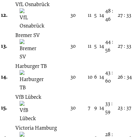
VfL Osnabrück
48 :
12.
30
11
5
14
27 : 33
46
Bremer SV
44 :
13.
30
11
5
14
27 : 33
56
Harburger TB
43 :
14.
30
10
6
14
26 : 34
60
VfB Lübeck
33 :
15.
30
7
9
14
23 : 37
59
Victoria Hamburg
28 :