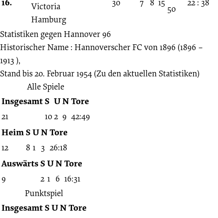
16.
30
7
8
15
22 : 38
50
Statistiken gegen
Hannover 96
Historischer Name : Hannoverscher FC von 1896 (1896 –
1913 ),
Stand bis 20. Februar 1954
(Zu den aktuellen Statistiken)
Alle Spiele
Insgesamt
S
U
N
Tore
21
10
2
9
42:49
Heim
S
U
N
Tore
12
8
1
3
26:18
Auswärts
S
U
N
Tore
9
2
1
6
16:31
Punktspiel
Insgesamt
S
U
N
Tore