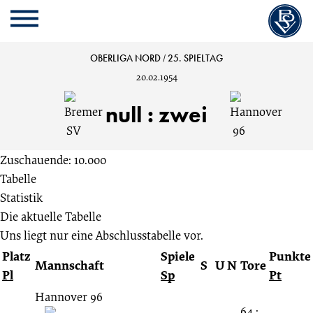
Cookie
Zum
Cookie
Kopfbereich
MENU
Einstellungen
Inhalt
Einstellungen
anpassen
der
anpassen
Bremer
OBERLIGA NORD
/
25. SPIELTAG
Website
20.02.1954
springen
SV
null
:
zwei
vs.
Zuschauende: 10.000
Hannover
Tabelle
Statistik
96
Die aktuelle Tabelle
Uns liegt nur eine Abschlusstabelle vor.
0:2
Platz
Spiele
Punkte
Mannschaft
S
U
N
Tore
Pl
Sp
Pt
25.
Hannover 96
64 :