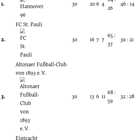
Spieltag
1.
30
20
6
4
46 : 14
26
20.02.1954
FC St. Pauli
-
65 :
2.
30
16
7
7
39 : 21
37
1953/1954
Altonaer Fußball-Club
(Oberliga
von 1893 e. V.
Nord)
68 :
3.
30
13
6
11
32 : 28
59
Eintracht