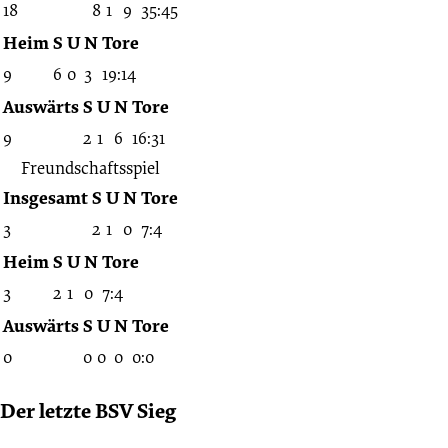
18
8
1
9
35:45
Heim
S
U
N
Tore
9
6
0
3
19:14
Auswärts
S
U
N
Tore
9
2
1
6
16:31
Freundschaftsspiel
Insgesamt
S
U
N
Tore
3
2
1
0
7:4
Heim
S
U
N
Tore
3
2
1
0
7:4
Auswärts
S
U
N
Tore
0
0
0
0
0:0
Der letzte BSV Sieg