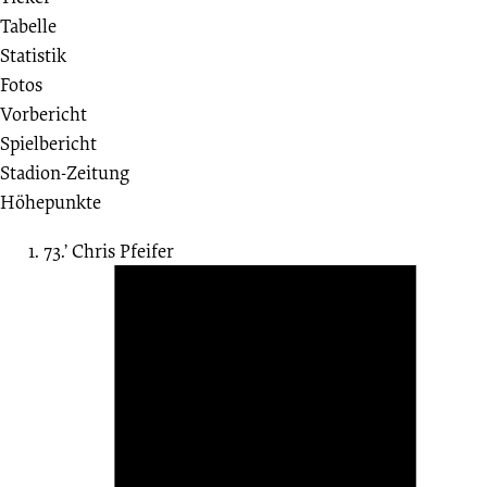
1893
Tabelle
Statistik
e. V.
Fotos
Vorbericht
0:1
Spielbericht
Stadion-Zeitung
1.
Höhepunkte
Spieltag
73.’
Chris Pfeifer
28.05.2017
-
2016/2017
(Aufstiegsrunde