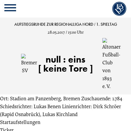
Cookie
Zum
Cookie
Kopfbereich
MENU
Einstellungen
Inhalt
Einstellungen
anpassen
der
anpassen
Bremer
AUFSTIEGSRUNDE ZUR REGIONALLIGA NORD
/
1. SPIELTAG
Website
28.05.2017
/
15:00 Uhr
springen
SV
vs.
null
:
eins
[ keine Tore ]
Altonaer
Fußball-
Ort: Stadion am Panzenberg, Bremen
Zuschauende: 1.784
Club
Schiedsrichter: Lukas Benen
Linienrichter: Dirk Schröer
(Rapid Osnabrück), Lukas Kirchland
von
Startaufstellungen
Ticker