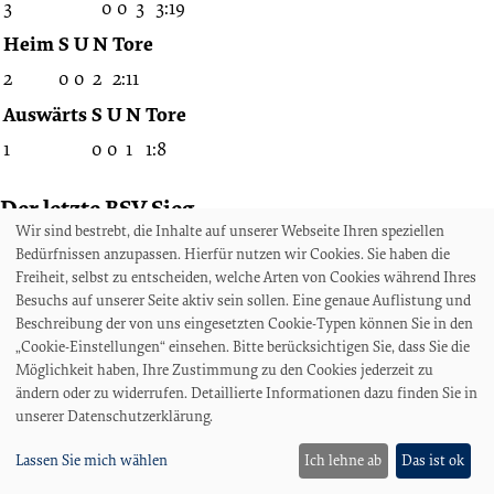
3
0
0
3
3:19
Heim
S
U
N
Tore
2
0
0
2
2:11
Auswärts
S
U
N
Tore
1
0
0
1
1:8
Der letzte BSV Sieg
Wir sind bestrebt, die Inhalte auf unserer Webseite Ihren speziellen
Bedürfnissen anzupassen. Hierfür nutzen wir Cookies. Sie haben die
Vor 27 Jahren, einem Monat und 21 Tagen
Freiheit, selbst zu entscheiden, welche Arten von Cookies während Ihres
07.04.1990
Besuchs auf unserer Seite aktiv sein sollen. Eine genaue Auflistung und
28. Spieltag
Beschreibung der von uns eingesetzten Cookie-Typen können Sie in den
„Cookie-Einstellungen“ einsehen. Bitte berücksichtigen Sie, dass Sie die
Oberliga Nord
Möglichkeit haben, Ihre Zustimmung zu den Cookies jederzeit zu
Bremer SV
ändern oder zu widerrufen. Detaillierte Informationen dazu finden Sie in
unserer Datenschutzerklärung.
Lassen Sie mich wählen
Ich lehne ab
Das ist ok
3 : 1