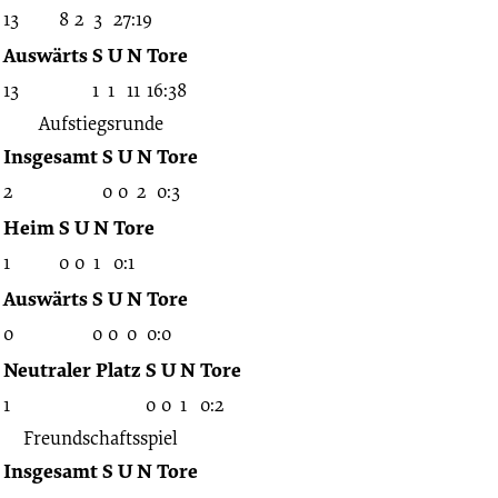
13
8
2
3
27:19
Auswärts
S
U
N
Tore
13
1
1
11
16:38
Aufstiegsrunde
Insgesamt
S
U
N
Tore
2
0
0
2
0:3
Heim
S
U
N
Tore
1
0
0
1
0:1
Auswärts
S
U
N
Tore
0
0
0
0
0:0
Neutraler Platz
S
U
N
Tore
1
0
0
1
0:2
Freundschaftsspiel
Insgesamt
S
U
N
Tore