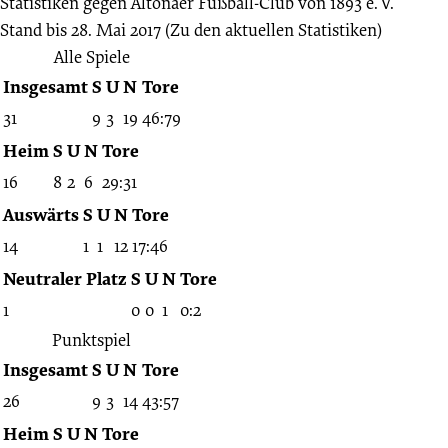
Statistiken gegen
Altonaer Fußball-Club von 1893 e. V.
Stand bis 28. Mai 2017
(Zu den aktuellen Statistiken)
Alle Spiele
Insgesamt
S
U
N
Tore
31
9
3
19
46:79
Heim
S
U
N
Tore
16
8
2
6
29:31
Auswärts
S
U
N
Tore
14
1
1
12
17:46
Neutraler Platz
S
U
N
Tore
1
0
0
1
0:2
Punktspiel
Insgesamt
S
U
N
Tore
26
9
3
14
43:57
Heim
S
U
N
Tore