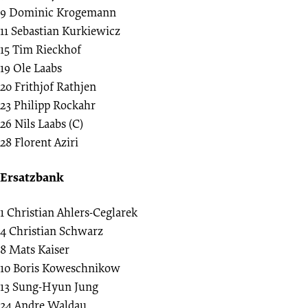
9
Dominic Krogemann
11
Sebastian Kurkiewicz
15
Tim Rieckhof
19
Ole Laabs
20
Frithjof Rathjen
23
Philipp Rockahr
26
Nils Laabs (C)
28
Florent Aziri
Ersatzbank
1
Christian Ahlers-Ceglarek
4
Christian Schwarz
8
Mats Kaiser
10
Boris Koweschnikow
13
Sung-Hyun Jung
24
Andre Waldau