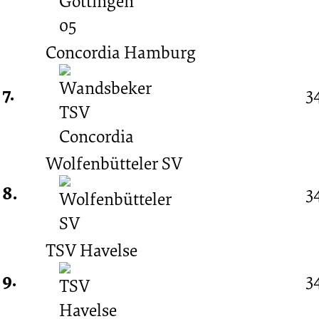
Concordia Hamburg
7.
3
Wolfenbütteler SV
8.
3
TSV Havelse
9.
3