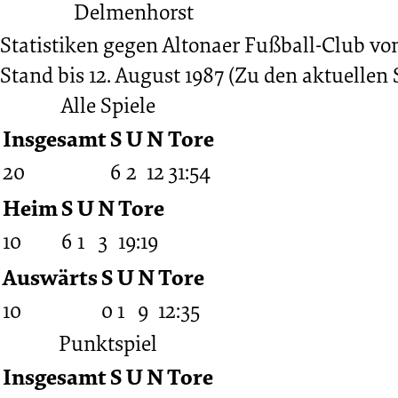
Statistiken gegen
Altonaer Fußball-Club von 
Stand bis 12. August 1987
(Zu den aktuellen 
Alle Spiele
Insgesamt
S
U
N
Tore
20
6
2
12
31:54
Heim
S
U
N
Tore
10
6
1
3
19:19
Auswärts
S
U
N
Tore
10
0
1
9
12:35
Punktspiel
Insgesamt
S
U
N
Tore