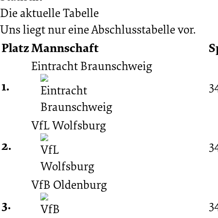
Die aktuelle Tabelle
Bremer
Uns liegt nur eine Abschlusstabelle vor.
Platz
Mannschaft
S
SV
Eintracht Braunschweig
1.
3
3:1
03.
VfL Wolfsburg
2.
3
Spieltag
VfB Oldenburg
12.08.1987
3.
3