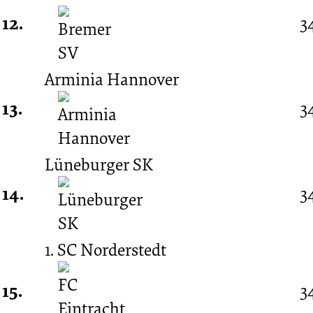
12.
3
Arminia Hannover
13.
3
Lüneburger SK
14.
3
1. SC Norderstedt
15.
3