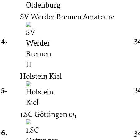
-
SV Werder Bremen Amateure
1987/1988
4.
3
(Oberliga
Nord)
Holstein Kiel
5.
3
1.SC Göttingen 05
6.
3