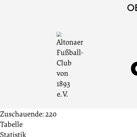
Altonaer
Cookie
Zum
Cookie
O
Einstellungen
Inhalt
Einstellungen
Fußball-
anpassen
der
anpassen
Website
Club
springen
von
1893
e. V.
Zuschauende: 220
Tabelle
vs.
Statistik