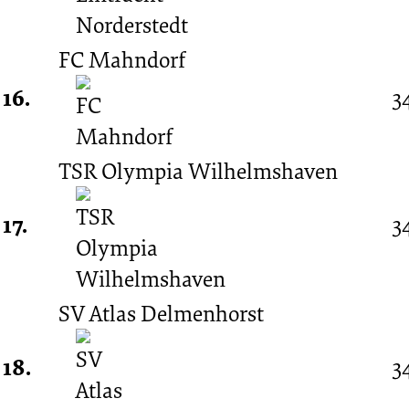
FC Mahndorf
16.
3
TSR Olympia Wilhelmshaven
17.
3
SV Atlas Delmenhorst
18.
3