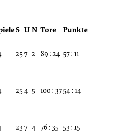
piele
S
U
N
Tore
Punkte
4
25
7
2
89 : 24
57 : 11
4
25
4
5
100 : 37
54 : 14
4
23
7
4
76 : 35
53 : 15