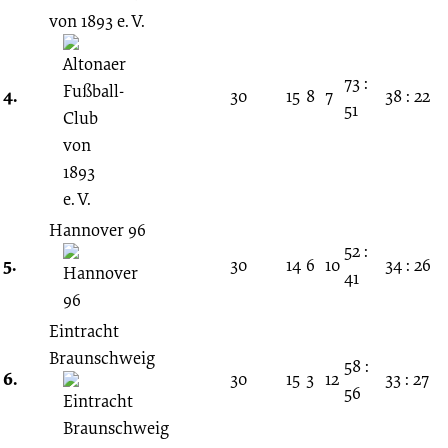
von 1893 e. V.
Nord)
73 :
4.
30
15
8
7
38 : 22
51
Hannover 96
52 :
5.
30
14
6
10
34 : 26
41
Eintracht
Braunschweig
58 :
6.
30
15
3
12
33 : 27
56