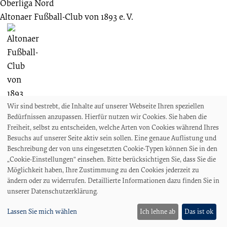
Oberliga Nord
Altonaer Fußball-Club von 1893 e. V.
Wir sind bestrebt, die Inhalte auf unserer Webseite Ihren speziellen
Bedürfnissen anzupassen. Hierfür nutzen wir Cookies. Sie haben die
3 : 3
Freiheit, selbst zu entscheiden, welche Arten von Cookies während Ihres
Bremer SV
Besuchs auf unserer Seite aktiv sein sollen. Eine genaue Auflistung und
Beschreibung der von uns eingesetzten Cookie-Typen können Sie in den
„Cookie-Einstellungen“ einsehen. Bitte berücksichtigen Sie, dass Sie die
Möglichkeit haben, Ihre Zustimmung zu den Cookies jederzeit zu
ändern oder zu widerrufen. Detaillierte Informationen dazu finden Sie in
2000
Zu.
Zuschauende
unserer Datenschutzerklärung.
27.03.1955
27. Spieltag
Lassen Sie mich wählen
Ich lehne ab
Das ist ok
Oberliga Nord