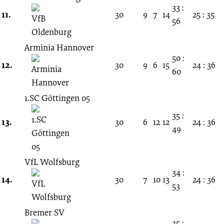
33 :
11.
30
9
7
14
25 : 35
56
Arminia Hannover
50 :
12.
30
9
6
15
24 : 36
60
1.SC Göttingen 05
35 :
13.
30
6
12
12
24 : 36
49
VfL Wolfsburg
34 :
14.
30
7
10
13
24 : 36
53
Bremer SV
35 :