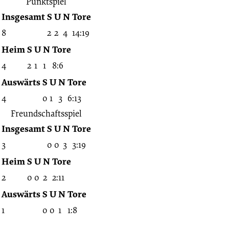
Punktspiel
Insgesamt
S
U
N
Tore
8
2
2
4
14:19
Heim
S
U
N
Tore
4
2
1
1
8:6
Auswärts
S
U
N
Tore
4
0
1
3
6:13
Freundschaftsspiel
Insgesamt
S
U
N
Tore
3
0
0
3
3:19
Heim
S
U
N
Tore
2
0
0
2
2:11
Auswärts
S
U
N
Tore
1
0
0
1
1:8