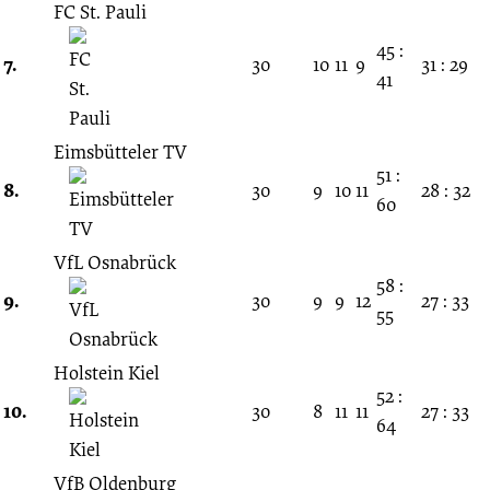
FC St. Pauli
45 :
7.
30
10
11
9
31 : 29
41
Eimsbütteler TV
51 :
8.
30
9
10
11
28 : 32
60
VfL Osnabrück
58 :
9.
30
9
9
12
27 : 33
55
Holstein Kiel
52 :
10.
30
8
11
11
27 : 33
64
VfB Oldenburg