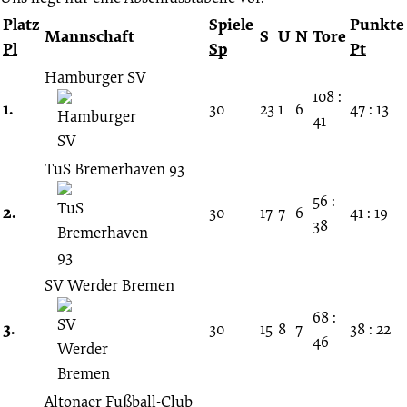
Bremer
Platz
Spiele
Punkte
Mannschaft
S
U
N
Tore
Pl
Sp
Pt
SV
Hamburger SV
108 :
4:1
1.
30
23
1
6
47 : 13
41
27.
TuS Bremerhaven 93
Spieltag
56 :
2.
30
17
7
6
41 : 19
38
27.03.1955
SV Werder Bremen
-
68 :
3.
30
15
8
7
38 : 22
46
1954/1955
(Oberliga
Altonaer Fußball-Club