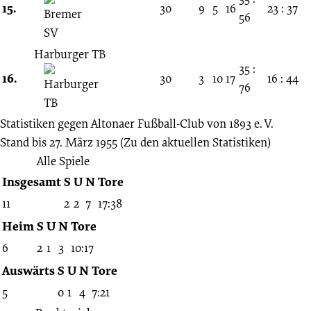
15.
30
9
5
16
23 : 37
56
Harburger TB
35 :
16.
30
3
10
17
16 : 44
76
Statistiken gegen
Altonaer Fußball-Club von 1893 e. V.
Stand bis 27. März 1955
(Zu den aktuellen Statistiken)
Alle Spiele
Insgesamt
S
U
N
Tore
11
2
2
7
17:38
Heim
S
U
N
Tore
6
2
1
3
10:17
Auswärts
S
U
N
Tore
5
0
1
4
7:21