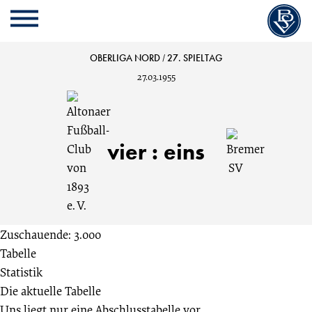
Cookie
Zum
Cookie
Kopfbereich
MENU
Einstellungen
Inhalt
Einstellungen
anpassen
der
anpassen
Altonaer
OBERLIGA NORD
/
27. SPIELTAG
Website
27.03.1955
springen
Fußball-
Club
vier
:
eins
von
1893
Zuschauende: 3.000
e. V.
Tabelle
Statistik
vs.
Die aktuelle Tabelle
Uns liegt nur eine Abschlusstabelle vor.