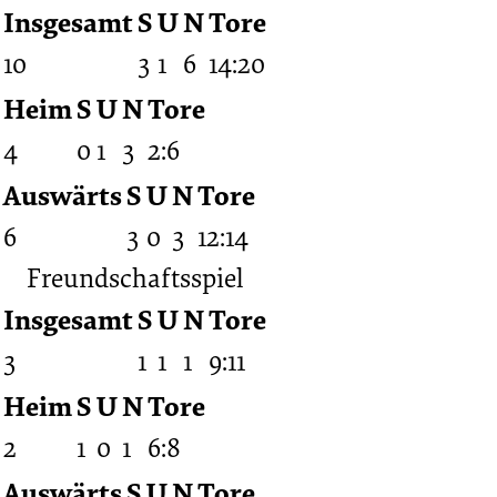
Insgesamt
S
U
N
Tore
10
3
1
6
14:20
Heim
S
U
N
Tore
4
0
1
3
2:6
Auswärts
S
U
N
Tore
6
3
0
3
12:14
Freundschaftsspiel
Insgesamt
S
U
N
Tore
3
1
1
1
9:11
Heim
S
U
N
Tore
2
1
0
1
6:8
Auswärts
S
U
N
Tore