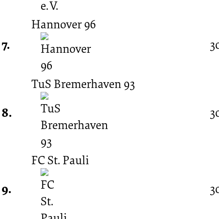
Hannover 96
7.
3
TuS Bremerhaven 93
8.
3
FC St. Pauli
9.
3