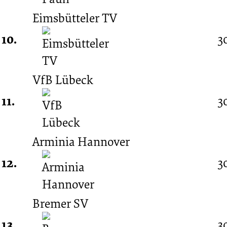
Eimsbütteler TV
10.
3
VfB Lübeck
11.
3
Arminia Hannover
12.
3
Bremer SV
13.
3