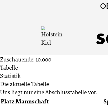
Holstein
Cookie
Zum
Cookie
O
Einstellungen
Inhalt
Einstellungen
Kiel
anpassen
der
anpassen
s
Website
vs.
springen
Bremer
Zuschauende: 10.000
Tabelle
SV
Statistik
Die aktuelle Tabelle
6:1
Uns liegt nur eine Abschlusstabelle vor.
Platz
Mannschaft
S
02.