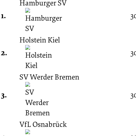
Hamburger SV
Spieltag
1.
3
31.08.1952
Holstein Kiel
2.
3
-
1952/1953
SV Werder Bremen
3.
3
(Oberliga
Nord)
VfL Osnabrück