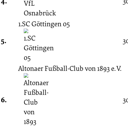
4.
3
1.SC Göttingen 05
5.
3
Altonaer Fußball-Club von 1893 e. V.
6.
3