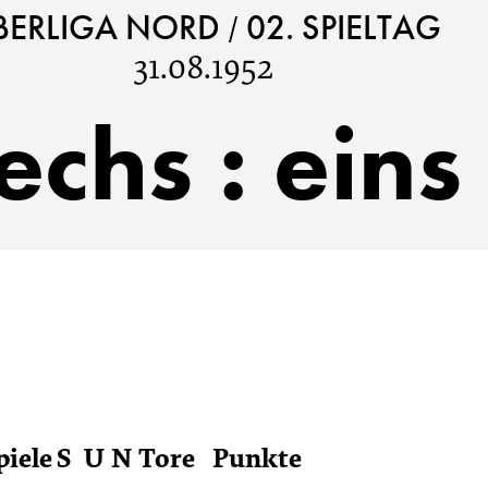
/
BERLIGA NORD
02. SPIELTAG
31.08.1952
echs
:
eins
piele
S
U
N
Tore
Punkte