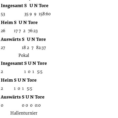
Insgesamt
S
U
N
Tore
53
35
9
9
158:60
Heim
S
U
N
Tore
26
17
7
2
76:23
Auswärts
S
U
N
Tore
27
18
2
7
82:37
Pokal
Insgesamt
S
U
N
Tore
2
1
0
1
5:5
Heim
S
U
N
Tore
2
1
0
1
5:5
Auswärts
S
U
N
Tore
0
0
0
0
0:0
Hallenturnier