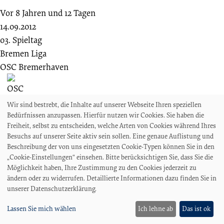
Vor 8 Jahren und 12 Tagen
14.09.2012
03. Spieltag
Bremen Liga
OSC Bremerhaven
Wir sind bestrebt, die Inhalte auf unserer Webseite Ihren speziellen
3 : 2
Bedürfnissen anzupassen. Hierfür nutzen wir Cookies. Sie haben die
Freiheit, selbst zu entscheiden, welche Arten von Cookies während Ihres
Bremer SV
Besuchs auf unserer Seite aktiv sein sollen. Eine genaue Auflistung und
Beschreibung der von uns eingesetzten Cookie-Typen können Sie in den
„Cookie-Einstellungen“ einsehen. Bitte berücksichtigen Sie, dass Sie die
Möglichkeit haben, Ihre Zustimmung zu den Cookies jederzeit zu
ändern oder zu widerrufen. Detaillierte Informationen dazu finden Sie in
Die letzten Spiele gegeneinander
unserer Datenschutzerklärung.
Lassen Sie mich wählen
Ich lehne ab
Das ist ok
Filter:
Alle Spiele
Punktspiele
Pokalspiele
Relegationsspiele