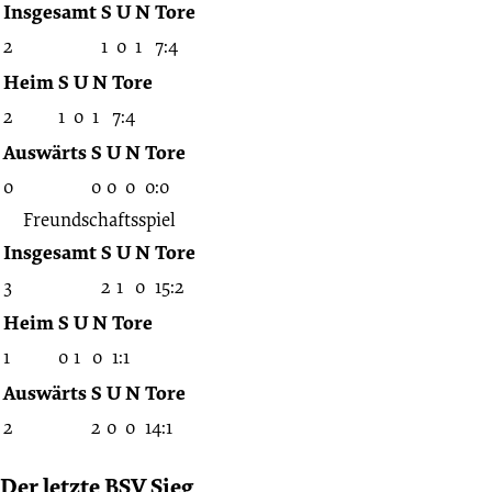
Insgesamt
S
U
N
Tore
2
1
0
1
7:4
Heim
S
U
N
Tore
2
1
0
1
7:4
Auswärts
S
U
N
Tore
0
0
0
0
0:0
Freundschaftsspiel
Insgesamt
S
U
N
Tore
3
2
1
0
15:2
Heim
S
U
N
Tore
1
0
1
0
1:1
Auswärts
S
U
N
Tore
2
2
0
0
14:1
Der letzte BSV Sieg