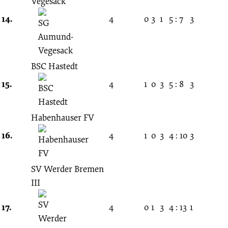
Vegesack
14.
4
0
3
1
5 : 7
3
BSC Hastedt
15.
4
1
0
3
5 : 8
3
Habenhauser FV
16.
4
1
0
3
4 : 10
3
SV Werder Bremen
III
17.
4
0
1
3
4 : 13
1