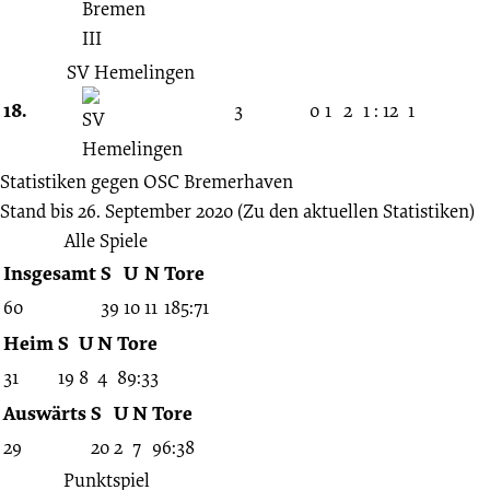
SV Hemelingen
18.
3
0
1
2
1 : 12
1
Statistiken gegen
OSC Bremerhaven
Stand bis 26. September 2020
(Zu den aktuellen Statistiken)
Alle Spiele
Insgesamt
S
U
N
Tore
60
39
10
11
185:71
Heim
S
U
N
Tore
31
19
8
4
89:33
Auswärts
S
U
N
Tore
29
20
2
7
96:38
Punktspiel