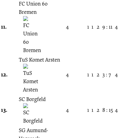
FC Union 60
Bremen
11.
4
1
1
2
9 : 11
4
TuS Komet Arsten
12.
4
1
1
2
3 : 7
4
SC Borgfeld
13.
4
1
1
2
8 : 15
4
SG Aumund-