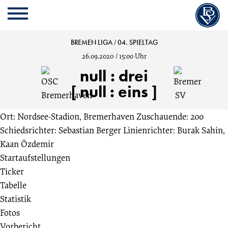
Cookie
Zum
Cookie
Kopfbereich
MENU
Einstellungen
Inhalt
Einstellungen
anpassen
der
anpassen
OSC
BREMEN LIGA
/
04. SPIELTAG
Website
26.09.2020
/
15:00 Uhr
springen
Bremerhaven
null
:
drei
[ null : eins ]
vs.
Ort: Nordsee-Stadion, Bremerhaven
Zuschauende: 200
Bremer
Schiedsrichter: Sebastian Berger
Linienrichter: Burak Sahin,
Kaan Özdemir
SV
Startaufstellungen
Ticker
0:3
Tabelle
Statistik
04.
Fotos
Vorbericht