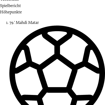
Spieltag
Spielbericht
Höhepunkte
26.09.2020
79.’
Mahdi
Matar
-
2020/2021
(Bremen
Liga)