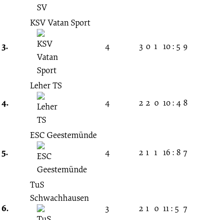
KSV Vatan Sport
3.
4
3
0
1
10 : 5
9
Leher TS
4.
4
2
2
0
10 : 4
8
ESC Geestemünde
5.
4
2
1
1
16 : 8
7
TuS
Schwachhausen
6.
3
2
1
0
11 : 5
7