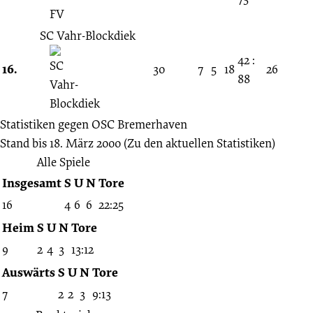
SC Vahr-Blockdiek
42 :
16.
30
7
5
18
26
88
Statistiken gegen
OSC Bremerhaven
Stand bis 18. März 2000
(Zu den aktuellen Statistiken)
Alle Spiele
Insgesamt
S
U
N
Tore
16
4
6
6
22:25
Heim
S
U
N
Tore
9
2
4
3
13:12
Auswärts
S
U
N
Tore
7
2
2
3
9:13