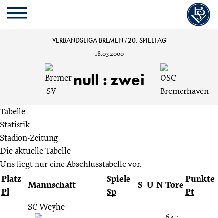
Cookie
Zum
Cookie
Kopfbereich
MENU
Einstellungen
Inhalt
Einstellungen
anpassen
der
anpassen
Bremer
VERBANDSLIGA BREMEN
/
20. SPIELTAG
Website
18.03.2000
springen
SV
null
:
zwei
vs.
Tabelle
OSC
Statistik
Stadion-Zeitung
Bremerhaven
Die aktuelle Tabelle
Uns liegt nur eine Abschlusstabelle vor.
0:2
Platz
Spiele
Punkte
Mannschaft
S
U
N
Tore
Pl
Sp
Pt
20.
SC Weyhe
64 :