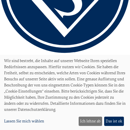
love football
Wir sind bestrebt, die Inhalte auf unserer Webseite Ihren speziellen
hate racism!
Bedürfnissen anzupassen. Hierfür nutzen wir Cookies. Sie haben die
Freiheit, selbst zu entscheiden, welche Arten von Cookies während Ihres
Erstellt aus Liebe zum Sport von
kooperative web
Besuchs auf unserer Seite aktiv sein sollen. Eine genaue Auflistung und
Stadion
Beschreibung der von uns eingesetzten Cookie-Typen können Sie in den
Stadion am Panzenberg
„Cookie-Einstellungen“ einsehen. Bitte berücksichtigen Sie, dass Sie die
Möglichkeit haben, Ihre Zustimmung zu den Cookies jederzeit zu
Sportanlage Hohweg
ändern oder zu widerrufen. Detaillierte Informationen dazu finden Sie in
Stadionordnung
unserer Datenschutzerklärung.
Stadionzeitung
Fans
Lassen Sie mich wählen
Ich lehne ab
Das ist ok
Heim