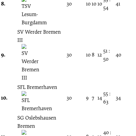
8.
30
10
10
10
41
54
SV Werder Bremen
III
51 :
9.
30
10
8
12
40
50
SFL Bremerhaven
55 :
10.
30
9
7
14
34
63
SG Oslebshausen
Bremen
40 :