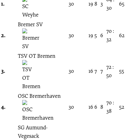
Spieltag
1.
30
19
8
3
65
30
18.03.2000
Bremer SV
70 :
-
2.
30
19
5
6
62
32
1999/2000
TSV OT Bremen
72 :
(Verbandsliga
3.
30
16
7
7
55
50
Bremen)
OSC Bremerhaven
70 :
4.
30
16
6
8
52
38
SG Aumund-
Vegesack