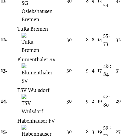
11.
30
8
9
13
33
53
TuRa Bremen
55 :
12.
30
8
8
14
32
73
Blumenthaler SV
48 :
13.
30
9
4
17
31
84
TSV Wulsdorf
52 :
14.
30
9
2
19
29
80
Habenhauser FV
59 :
15.
30
8
3
19
27
73