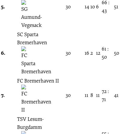
66 :
5.
30
14
10
6
51
43
SC Sparta
Bremerhaven
61 :
6.
30
16
2
12
50
50
FC Bremerhaven II
72 :
7.
30
11
8
11
41
71
TSV Lesum-
Burgdamm
55 :