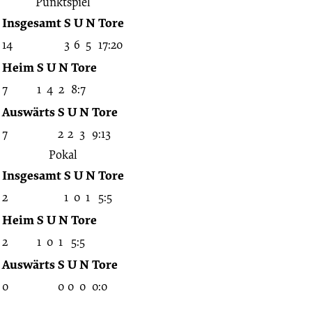
Punktspiel
Insgesamt
S
U
N
Tore
14
3
6
5
17:20
Heim
S
U
N
Tore
7
1
4
2
8:7
Auswärts
S
U
N
Tore
7
2
2
3
9:13
Pokal
Insgesamt
S
U
N
Tore
2
1
0
1
5:5
Heim
S
U
N
Tore
2
1
0
1
5:5
Auswärts
S
U
N
Tore
0
0
0
0
0:0