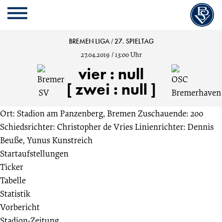
Cookie
Zum
Cookie
Kopfbereich
MENU
Einstellungen
Inhalt
Einstellungen
anpassen
der
anpassen
Bremer
BREMEN LIGA
/
27. SPIELTAG
Website
27.04.2019
/
13:00 Uhr
springen
SV
vier
:
null
[ zwei : null ]
vs.
Ort: Stadion am Panzenberg, Bremen
Zuschauende: 200
OSC
Schiedsrichter: Christopher de Vries
Linienrichter: Dennis
Beuße, Yunus Kunstreich
Bremerhaven
Startaufstellungen
Ticker
4:0
Tabelle
Statistik
27.
Vorbericht
Stadion-Zeitung