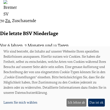
70
Zu.
Zuschauende
Die letzte BSV Niederlage
Vor 6 Jahren, 7 Monaten und 13 Tagen
14.09.2012
Wir sind bestrebt, die Inhalte auf unserer Webseite Ihren speziellen
Bedürfnissen anzupassen. Hierfür nutzen wir Cookies. Sie haben die
03. Spieltag
Freiheit, selbst zu entscheiden, welche Arten von Cookies während Ihres
Bremen Liga
Besuchs auf unserer Seite aktiv sein sollen. Eine genaue Auflistung und
OSC Bremerhaven
Beschreibung der von uns eingesetzten Cookie-Typen können Sie in den
„Cookie-Einstellungen“ einsehen. Bitte berücksichtigen Sie, dass Sie die
Möglichkeit haben, Ihre Zustimmung zu den Cookies jederzeit zu
ändern oder zu widerrufen. Detaillierte Informationen dazu finden Sie in
unserer Datenschutzerklärung.
3 : 2
Bremer SV
Lassen Sie mich wählen
Ich lehne ab
Das ist ok