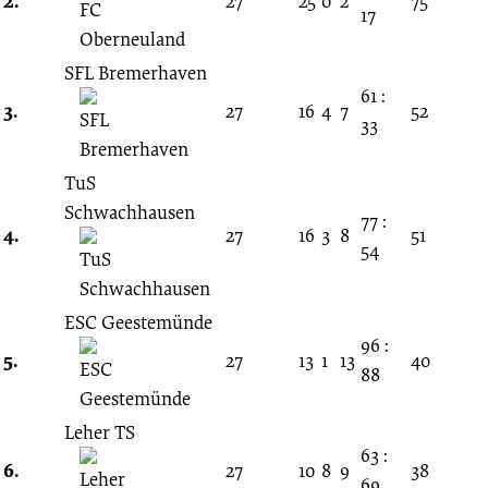
2.
27
25
0
2
75
17
SFL Bremerhaven
61 :
3.
27
16
4
7
52
33
TuS
Schwachhausen
77 :
4.
27
16
3
8
51
54
ESC Geestemünde
96 :
5.
27
13
1
13
40
88
Leher TS
63 :
6.
27
10
8
9
38
69