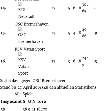
30 :
14.
27
5
6
16
21
65
OSC Bremerhaven
40 :
15.
27
5
4
18
19
86
KSV Vatan Sport
24 :
16.
27
3
6
18
15
91
Statistiken gegen
OSC Bremerhaven
Stand bis 27. April 2019
(Zu den aktuellen Statistiken)
Alle Spiele
Insgesamt
S
U
N
Tore
58
38
9
11
181:70