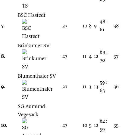
BSC Hastedt
48 :
7.
27
10
8
9
38
61
Brinkumer SV
69 :
8.
27
11
4
12
37
70
Blumenthaler SV
59 :
9.
27
11
3
13
36
63
SG Aumund-
Vegesack
62 :
10.
27
10
5
12
35
59