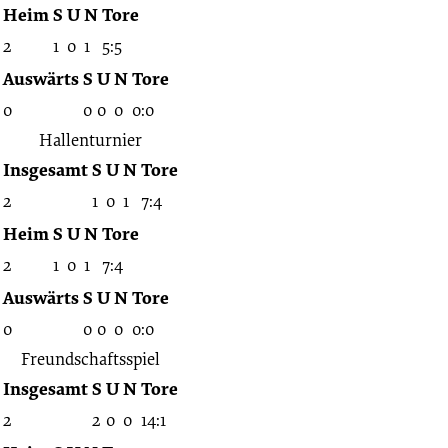
Heim
S
U
N
Tore
2
1
0
1
5:5
Auswärts
S
U
N
Tore
0
0
0
0
0:0
Hallenturnier
Insgesamt
S
U
N
Tore
2
1
0
1
7:4
Heim
S
U
N
Tore
2
1
0
1
7:4
Auswärts
S
U
N
Tore
0
0
0
0
0:0
Freundschaftsspiel
Insgesamt
S
U
N
Tore
2
2
0
0
14:1