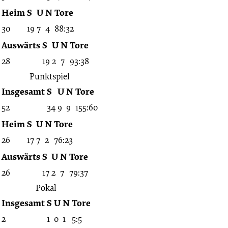
Heim
S
U
N
Tore
30
19
7
4
88:32
Auswärts
S
U
N
Tore
28
19
2
7
93:38
Punktspiel
Insgesamt
S
U
N
Tore
52
34
9
9
155:60
Heim
S
U
N
Tore
26
17
7
2
76:23
Auswärts
S
U
N
Tore
26
17
2
7
79:37
Pokal
Insgesamt
S
U
N
Tore
2
1
0
1
5:5