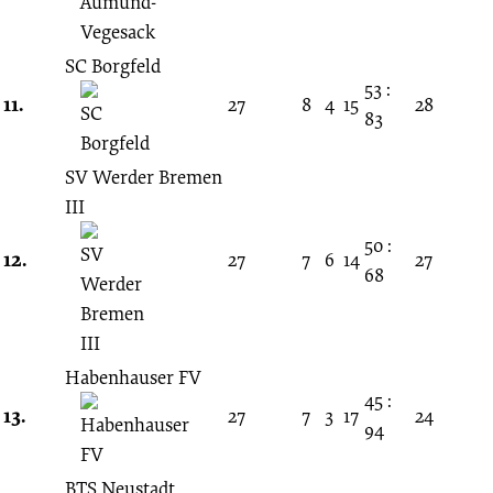
SC Borgfeld
53 :
11.
27
8
4
15
28
83
SV Werder Bremen
III
50 :
12.
27
7
6
14
27
68
Habenhauser FV
45 :
13.
27
7
3
17
24
94
BTS Neustadt