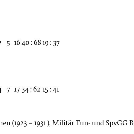
7
5
16
40 : 68
19 : 37
4
7
17
34 : 62
15 : 41
en (1923 – 1931 ), Militär Tun- und SpvGG 