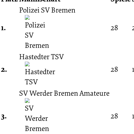
Polizei SV Bremen
08.
1.
28
Spieltag
18.10.1970
Hastedter TSV
2.
28
-
SV Werder Bremen Amateure
1970/1971
(Amateurliga
3.
28