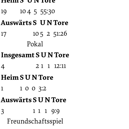
19
10
4
5
55:30
Auswärts
S
U
N
Tore
17
10
5
2
51:26
Pokal
Insgesamt
S
U
N
Tore
4
2
1
1
12:11
Heim
S
U
N
Tore
1
1
0
0
3:2
Auswärts
S
U
N
Tore
3
1
1
1
9:9
Freundschaftsspiel