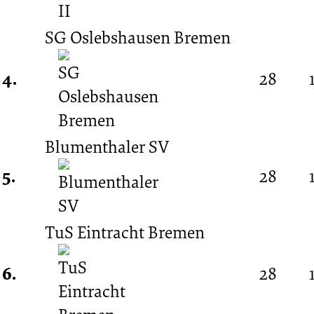
Bremen)
SG Oslebshausen Bremen
4.
28
Blumenthaler SV
5.
28
TuS Eintracht Bremen
6.
28