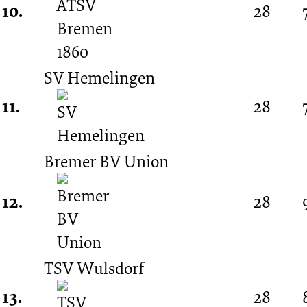
10.
28
SV Hemelingen
11.
28
Bremer BV Union
12.
28
TSV Wulsdorf
13.
28