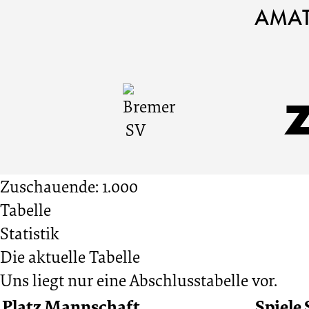
Bremer
Cookie
Zum
Cookie
AMAT
Einstellungen
Inhalt
Einstellungen
SV
anpassen
der
anpassen
Website
vs.
springen
Polizei
Zuschauende: 1.000
SV
Tabelle
Statistik
Bremen
Die aktuelle Tabelle
Uns liegt nur eine Abschlusstabelle vor.
2:4
Platz
Mannschaft
Spiele