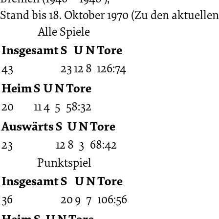
Stand bis 18. Oktober 1970
(Zu den aktuellen
Alle Spiele
Insgesamt
S
U
N
Tore
43
23
12
8
126:74
Heim
S
U
N
Tore
20
11
4
5
58:32
Auswärts
S
U
N
Tore
23
12
8
3
68:42
Punktspiel
Insgesamt
S
U
N
Tore
36
20
9
7
106:56
Heim
S
U
N
Tore