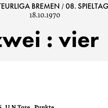
/
EURLIGA BREMEN
08. SPIELTA
18.10.1970
zwei
:
vier
S
U
N
Tore
Punkte