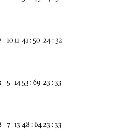
7
10
11
41 : 50
24 : 32
9
5
14
53 : 69
23 : 33
8
7
13
48 : 64
23 : 33