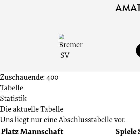
Bremer
Cookie
Zum
Cookie
AMAT
Einstellungen
Inhalt
Einstellungen
SV
anpassen
der
anpassen
Website
vs.
springen
SV
Zuschauende: 400
Tabelle
Hemelingen
Statistik
Die aktuelle Tabelle
1:0
Uns liegt nur eine Abschlusstabelle vor.
Platz
Mannschaft
Spiele
07.