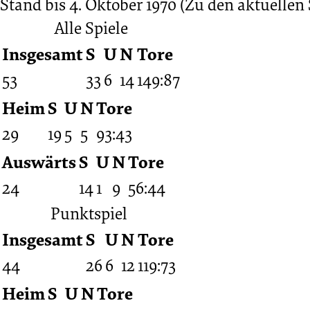
Stand bis 4. Oktober 1970
(Zu den aktuellen 
Alle Spiele
Insgesamt
S
U
N
Tore
53
33
6
14
149:87
Heim
S
U
N
Tore
29
19
5
5
93:43
Auswärts
S
U
N
Tore
24
14
1
9
56:44
Punktspiel
Insgesamt
S
U
N
Tore
44
26
6
12
119:73
Heim
S
U
N
Tore