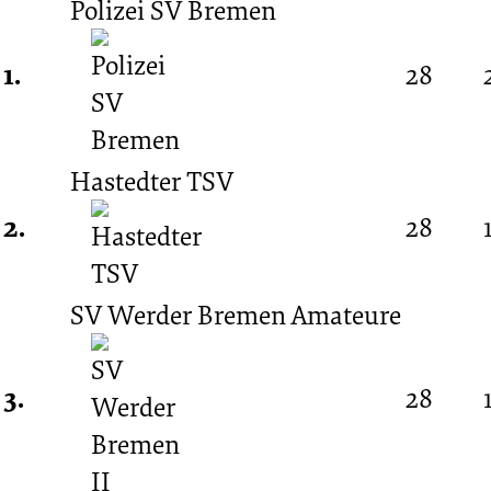
Polizei SV Bremen
Spieltag
1.
28
04.10.1970
Hastedter TSV
-
2.
28
1970/1971
SV Werder Bremen Amateure
(Amateurliga
3.
28
Bremen)