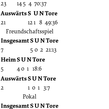
23
14
5
4
70:37
Auswärts
S
U
N
Tore
21
12
1
8
49:36
Freundschaftsspiel
Insgesamt
S
U
N
Tore
7
5
0
2
21:13
Heim
S
U
N
Tore
5
4
0
1
18:6
Auswärts
S
U
N
Tore
2
1
0
1
3:7
Pokal
Insgesamt
S
U
N
Tore