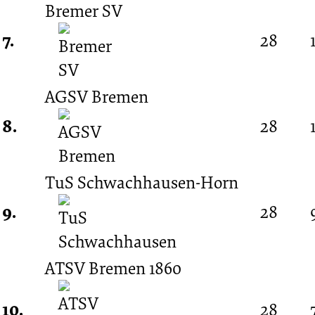
Bremer SV
7.
28
AGSV Bremen
8.
28
TuS Schwachhausen-Horn
9.
28
ATSV Bremen 1860
10.
28