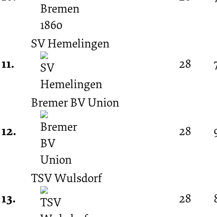
SV Hemelingen
11.
28
Bremer BV Union
12.
28
TSV Wulsdorf
13.
28