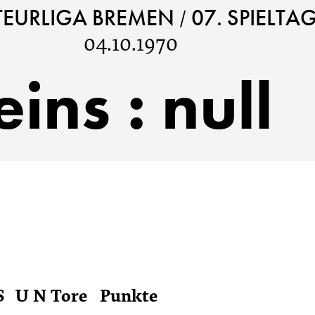
/
EURLIGA BREMEN
07. SPIELTA
04.10.1970
eins
:
null
S
U
N
Tore
Punkte