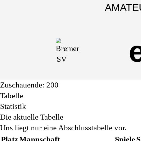
Cookie
Zum
Cookie
Bremer
AMATE
Einstellungen
Inhalt
Einstellungen
anpassen
der
anpassen
SV
Website
springen
vs.
Polizei
Zuschauende: 200
SV
Tabelle
Statistik
Bremen
Die aktuelle Tabelle
Uns liegt nur eine Abschlusstabelle vor.
1:5
Platz
Mannschaft
Spiele
S