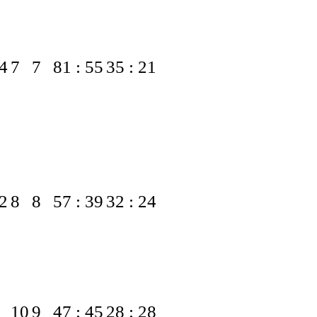
4
7
7
81 : 55
35 : 21
2
8
8
57 : 39
32 : 24
10
9
47 : 45
28 : 28