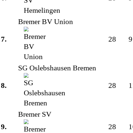
Bremer BV Union
7.
28
9
SG Oslebshausen Bremen
8.
28
1
Bremer SV
9.
28
1