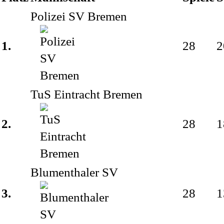
Polizei SV Bremen
18.
1.
28
2
Spieltag
01.03.1970
TuS Eintracht Bremen
2.
28
1
-
1969/1970
Blumenthaler SV
(Amateurliga
3.
28
1