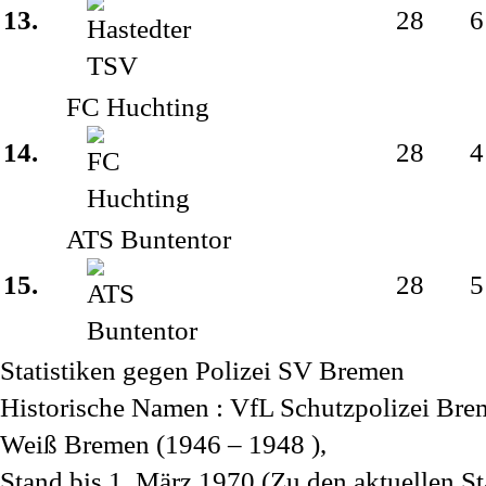
13.
28
6
FC Huchting
14.
28
4
ATS Buntentor
15.
28
5
Statistiken gegen
Polizei SV Bremen
Historische Namen : VfL Schutzpolizei Bre
Weiß Bremen (1946 – 1948 ),
Stand bis 1. März 1970
(Zu den aktuellen St