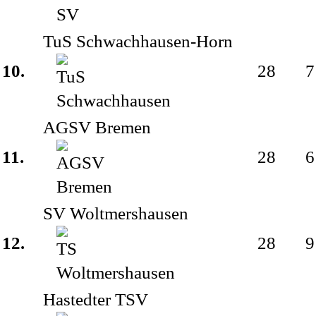
TuS Schwachhausen-Horn
10.
28
7
AGSV Bremen
11.
28
6
SV Woltmershausen
12.
28
9
Hastedter TSV