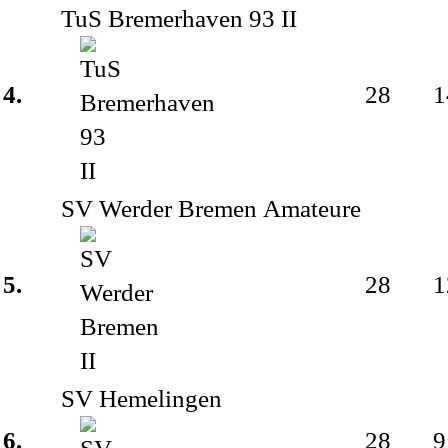
Bremen)
TuS Bremerhaven 93 II
4.
28
1
SV Werder Bremen Amateure
5.
28
1
SV Hemelingen
6.
28
9