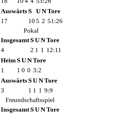
18
10
4
4
53:26
Auswärts
S
U
N
Tore
17
10
5
2
51:26
Pokal
Insgesamt
S
U
N
Tore
4
2
1
1
12:11
Heim
S
U
N
Tore
1
1
0
0
3:2
Auswärts
S
U
N
Tore
3
1
1
1
9:9
Freundschaftsspiel
Insgesamt
S
U
N
Tore