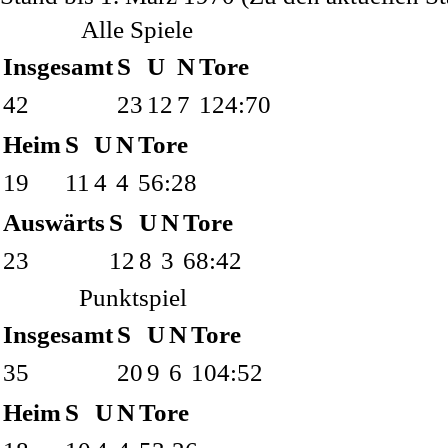
Alle Spiele
Insgesamt
S
U
N
Tore
42
23
12
7
124:70
Heim
S
U
N
Tore
19
11
4
4
56:28
Auswärts
S
U
N
Tore
23
12
8
3
68:42
Punktspiel
Insgesamt
S
U
N
Tore
35
20
9
6
104:52
Heim
S
U
N
Tore