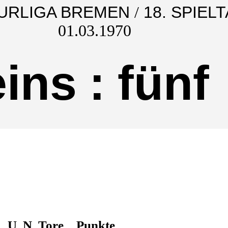
URLIGA BREMEN
/
18. SPIEL
01.03.1970
eins
:
fünf
U
N
Tore
Punkte