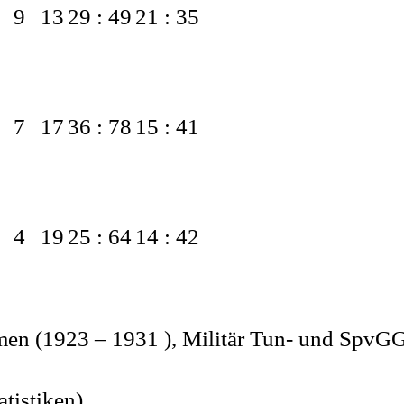
9
13
29 : 49
21 : 35
7
17
36 : 78
15 : 41
4
19
25 : 64
14 : 42
men (1923 – 1931 ), Militär Tun- und SpvG
atistiken)