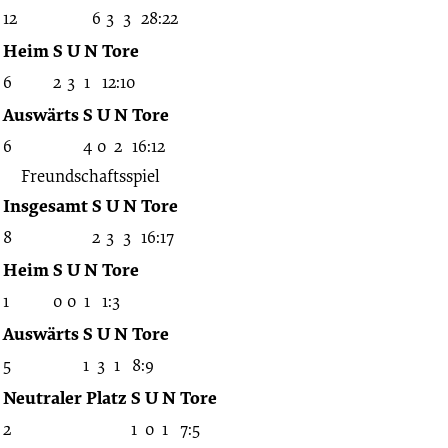
12
6
3
3
28:22
Heim
S
U
N
Tore
6
2
3
1
12:10
Auswärts
S
U
N
Tore
6
4
0
2
16:12
Freundschaftsspiel
Insgesamt
S
U
N
Tore
8
2
3
3
16:17
Heim
S
U
N
Tore
1
0
0
1
1:3
Auswärts
S
U
N
Tore
5
1
3
1
8:9
Neutraler Platz
S
U
N
Tore
2
1
0
1
7:5