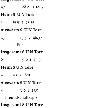
47
28
8
11
121:72
Heim
S
U
N
Tore
24
15
5
4
75:35
Auswärts
S
U
N
Tore
23
13
3
7
46:37
Pokal
Insgesamt
S
U
N
Tore
6
5
0
1
19:5
Heim
S
U
N
Tore
2
2
0
0
6:0
Auswärts
S
U
N
Tore
4
3
0
1
13:5
Freundschaftsspiel
Insgesamt
S
U
N
Tore