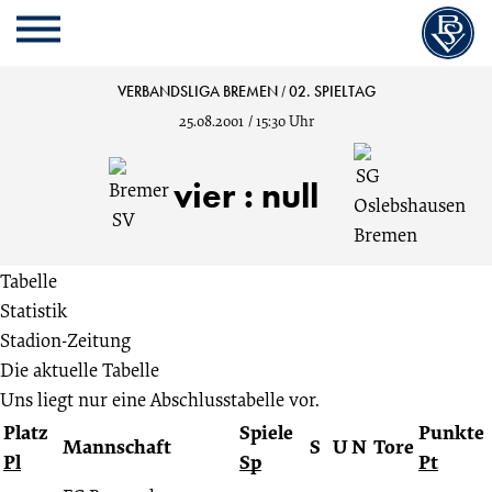
Cookie
Zum
Cookie
Kopfbereich
MENU
Einstellungen
Inhalt
Einstellungen
anpassen
der
anpassen
Bremer
VERBANDSLIGA BREMEN
/
02. SPIELTAG
Website
25.08.2001
/
15:30 Uhr
springen
SV
vier
:
null
vs.
SG
Tabelle
Statistik
Oslebshausen
Stadion-Zeitung
Die aktuelle Tabelle
Bremen
Uns liegt nur eine Abschlusstabelle vor.
Platz
Spiele
Punkte
4:0
Mannschaft
S
U
N
Tore
Pl
Sp
Pt