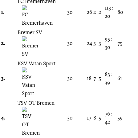
02.
FC Bremerhaven
113 :
1.
30
26
2
2
80
20
Spieltag
Bremer SV
25.08.2001
95 :
2.
30
24
3
3
75
30
-
KSV Vatan Sport
2001/2002
83 :
3.
30
18
7
5
61
39
(Verbandsliga
Bremen)
TSV OT Bremen
76 :
4.
30
17
8
5
59
42