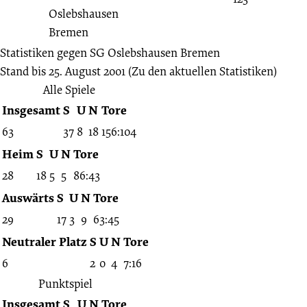
Statistiken gegen
SG Oslebshausen Bremen
Stand bis 25. August 2001
(Zu den aktuellen Statistiken)
Alle Spiele
Insgesamt
S
U
N
Tore
63
37
8
18
156:104
Heim
S
U
N
Tore
28
18
5
5
86:43
Auswärts
S
U
N
Tore
29
17
3
9
63:45
Neutraler Platz
S
U
N
Tore
6
2
0
4
7:16
Punktspiel
Insgesamt
S
U
N
Tore