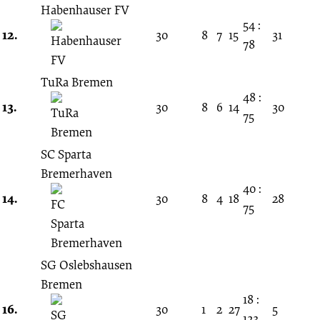
Habenhauser FV
54 :
12.
30
8
7
15
31
78
TuRa Bremen
48 :
13.
30
8
6
14
30
75
SC Sparta
Bremerhaven
40 :
14.
30
8
4
18
28
75
SG Oslebshausen
Bremen
18 :
16.
30
1
2
27
5
123