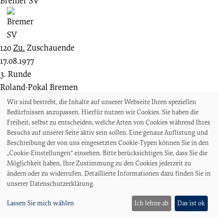
Bremer SV
120
Zu.
Zuschauende
17.08.1977
3. Runde
Roland-Pokal Bremen
SG Oslebshausen Bremen
Wir sind bestrebt, die Inhalte auf unserer Webseite Ihren speziellen
Bedürfnissen anzupassen. Hierfür nutzen wir Cookies. Sie haben die
Freiheit, selbst zu entscheiden, welche Arten von Cookies während Ihres
Besuchs auf unserer Seite aktiv sein sollen. Eine genaue Auflistung und
Beschreibung der von uns eingesetzten Cookie-Typen können Sie in den
„Cookie-Einstellungen“ einsehen. Bitte berücksichtigen Sie, dass Sie die
3 : 0
Möglichkeit haben, Ihre Zustimmung zu den Cookies jederzeit zu
Bremer SV
ändern oder zu widerrufen. Detaillierte Informationen dazu finden Sie in
unserer Datenschutzerklärung.
Lassen Sie mich wählen
Ich lehne ab
Das ist ok