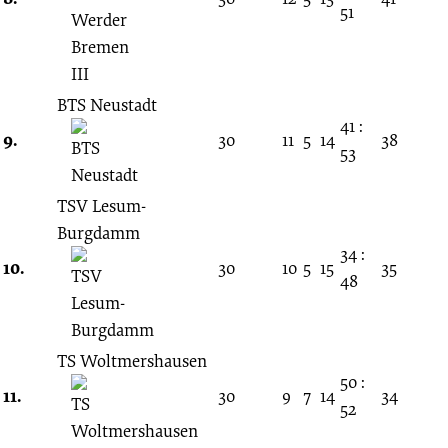
51
BTS Neustadt
41 :
9.
30
11
5
14
38
53
TSV Lesum-
Burgdamm
34 :
10.
30
10
5
15
35
48
TS Woltmershausen
50 :
11.
30
9
7
14
34
52