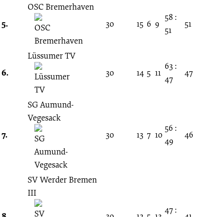
OSC Bremerhaven
58 :
5.
30
15
6
9
51
51
Lüssumer TV
63 :
6.
30
14
5
11
47
47
SG Aumund-
Vegesack
56 :
7.
30
13
7
10
46
49
SV Werder Bremen
III
47 :
8.
30
12
5
13
41