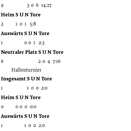
9
3
0
6
14:27
Heim
S
U
N
Tore
2
1
0
1
5:8
Auswärts
S
U
N
Tore
1
0
0
1
2:3
Neutraler Platz
S
U
N
Tore
6
2
0
4
7:16
Hallenturnier
Insgesamt
S
U
N
Tore
1
1
0
0
2:0
Heim
S
U
N
Tore
0
0
0
0
0:0
Auswärts
S
U
N
Tore
1
1
0
0
2:0