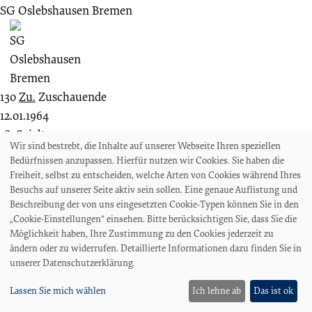
SG Oslebshausen Bremen
130
Zu.
Zuschauende
12.01.1964
18. Spieltag
Wir sind bestrebt, die Inhalte auf unserer Webseite Ihren speziellen
Amateurliga Bremen
Bedürfnissen anzupassen. Hierfür nutzen wir Cookies. Sie haben die
Bremer SV
Freiheit, selbst zu entscheiden, welche Arten von Cookies während Ihres
Besuchs auf unserer Seite aktiv sein sollen. Eine genaue Auflistung und
Beschreibung der von uns eingesetzten Cookie-Typen können Sie in den
„Cookie-Einstellungen“ einsehen. Bitte berücksichtigen Sie, dass Sie die
Möglichkeit haben, Ihre Zustimmung zu den Cookies jederzeit zu
6 : 1
ändern oder zu widerrufen. Detaillierte Informationen dazu finden Sie in
SG Oslebshausen Bremen
unserer Datenschutzerklärung.
Lassen Sie mich wählen
Ich lehne ab
Das ist ok