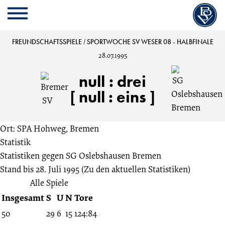
Cookie
Zum
Cookie
Kopfbereich
MENU
Einstellungen
Inhalt
Einstellungen
anpassen
der
anpassen
Bremer
FREUNDSCHAFTSSPIELE
/
SPORTWOCHE SV WESER 08 - HALBFINALE
Website
28.07.1995
springen
SV
null
:
drei
vs.
[ null : eins ]
SG
Ort: SPA Hohweg, Bremen
Statistik
Oslebshausen
Statistiken gegen
SG Oslebshausen Bremen
Stand bis 28. Juli 1995
(Zu den aktuellen Statistiken)
Bremen
Alle Spiele
Insgesamt
S
U
N
Tore
0:3
50
29
6
15
124:84