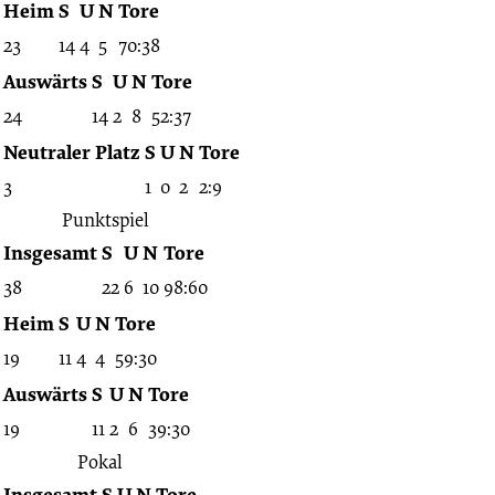
Sportwoche
Heim
S
U
N
Tore
23
14
4
5
70:38
SV
Auswärts
S
U
N
Tore
24
14
2
8
52:37
Weser
Neutraler Platz
S
U
N
Tore
08
3
1
0
2
2:9
Punktspiel
-
Insgesamt
S
U
N
Tore
38
22
6
10
98:60
Halbfinale
Heim
S
U
N
Tore
19
11
4
4
59:30
28.07.1995
Auswärts
S
U
N
Tore
-
19
11
2
6
39:30
Pokal
1995/1996
Insgesamt
S
U
N
Tore