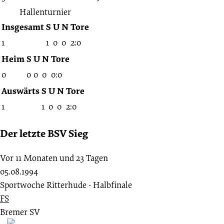
Hallenturnier
Insgesamt
S
U
N
Tore
1
1
0
0
2:0
Heim
S
U
N
Tore
0
0
0
0
0:0
Auswärts
S
U
N
Tore
1
1
0
0
2:0
Der letzte BSV Sieg
Vor 11 Monaten und 23 Tagen
05.08.1994
Sportwoche Ritterhude - Halbfinale
FS
Bremer SV