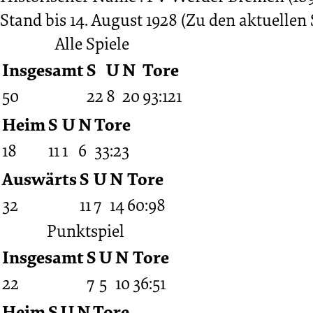
Stand bis 14. August 1928
(Zu den aktuellen 
Finale
Alle Spiele
Insgesamt
S
U
N
Tore
14.08.1928
50
22
8
20
93:121
Heim
S
U
N
Tore
-
18
11
1
6
33:23
1927/1928
Auswärts
S
U
N
Tore
32
11
7
14
60:98
(Bezirkspokal)
Punktspiel
Insgesamt
S
U
N
Tore
22
7
5
10
36:51
Heim
S
U
N
Tore