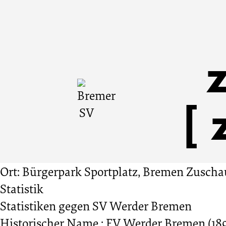
Bremer
Cookie
Zum
Cookie
Einstellungen
Inhalt
Einstellungen
SV
anpassen
der
anpassen
Website
vs.
springen
SV
Werder
Ort: Bürgerpark Sportplatz, Bremen
Zuschau
Bremen
Statistik
Statistiken gegen
SV Werder Bremen
2:1
Historischer Name : FV Werder Bremen (1899