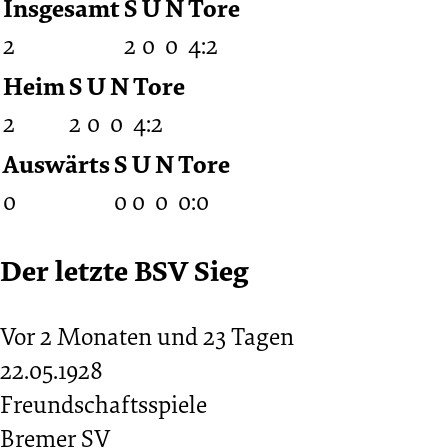
Insgesamt
S
U
N
Tore
2
2
0
0
4:2
Heim
S
U
N
Tore
2
2
0
0
4:2
Auswärts
S
U
N
Tore
0
0
0
0
0:0
Der letzte BSV Sieg
Vor 2 Monaten und 23 Tagen
22.05.1928
Freundschaftsspiele
Bremer SV