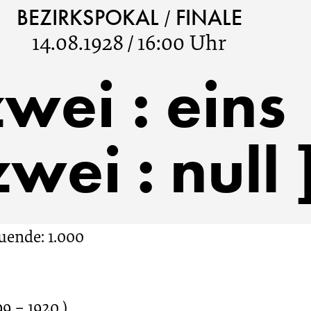
/
BEZIRKSPOKAL
FINALE
14.08.1928
/
16:00 Uhr
zwei
:
eins
[ zwei : null 
ende: 1.000
 – 1920 ),