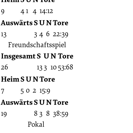
9
4
1
4
14:12
Auswärts
S
U
N
Tore
13
3
4
6
22:39
Freundschaftsspiel
Insgesamt
S
U
N
Tore
26
13
3
10
53:68
Heim
S
U
N
Tore
7
5
0
2
15:9
Auswärts
S
U
N
Tore
19
8
3
8
38:59
Pokal