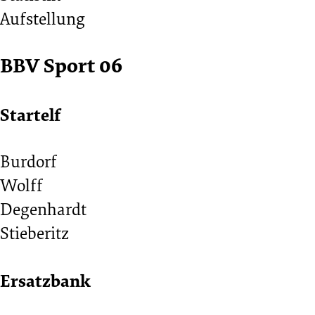
Aufstellung
01.07.1918
BBV Sport 06
-
Startelf
1918/1919
Burdorf
(VIII.
Wolff
Degenhardt
Bezirk
Stieberitz
Bremen
Ersatzbank