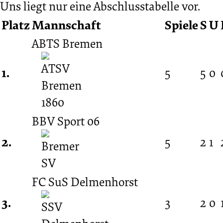
Uns liegt nur eine Abschlusstabelle vor.
Platz
Mannschaft
Spiele
S
U
ABTS Bremen
1.
5
5
0
BBV Sport 06
2.
5
2
1
FC SuS Delmenhorst
3.
3
2
0