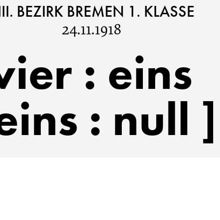
III. BEZIRK BREMEN 1. KLASSE
24.11.1918
vier
:
eins
[ eins : null ]