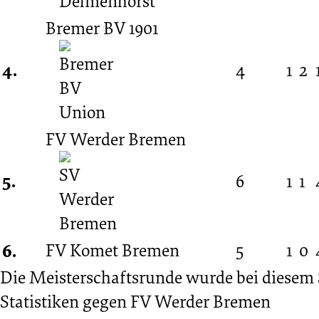
Bremer BV 1901
4.
4
1
2
FV Werder Bremen
5.
6
1
1
6.
FV Komet Bremen
5
1
0
Die Meisterschaftsrunde wurde bei diesem S
Statistiken gegen
FV Werder Bremen