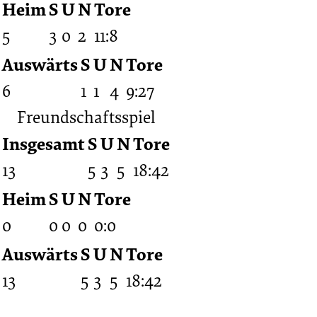
Heim
S
U
N
Tore
5
3
0
2
11:8
Auswärts
S
U
N
Tore
6
1
1
4
9:27
Freundschaftsspiel
Insgesamt
S
U
N
Tore
13
5
3
5
18:42
Heim
S
U
N
Tore
0
0
0
0
0:0
Auswärts
S
U
N
Tore
13
5
3
5
18:42