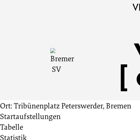
Bremer
Cookie
Zum
Cookie
V
Einstellungen
Inhalt
Einstellungen
SV
anpassen
der
anpassen
Website
vs.
springen
SV
Werder
Ort: Tribünenplatz Peterswerder, Bremen
Bremen
Startaufstellungen
Tabelle
4:1
Statistik