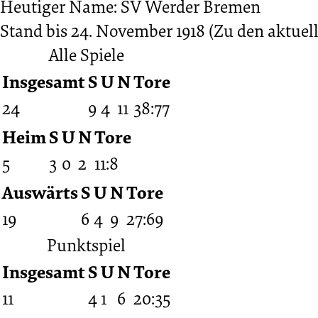
Heutiger Name: SV Werder Bremen
Stand bis 24. November 1918
(Zu den aktuell
Alle Spiele
Insgesamt
S
U
N
Tore
24
9
4
11
38:77
Heim
S
U
N
Tore
5
3
0
2
11:8
Auswärts
S
U
N
Tore
19
6
4
9
27:69
Punktspiel
Insgesamt
S
U
N
Tore
11
4
1
6
20:35