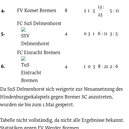
13 :
4.
FV Komet Bremen
8
2
1
5
5 : 11
23
FC SuS Delmenhorst
5.
4
0
3
1
6 : 11
3 : 5
FC Einracht Bremen
6.
4
1
0
3
8 : 21
2 : 6
Da SuS Delmenhorst sich weigerte zur Neuansetzung des
Hindenburgpokalspiels gegen Bremer SC anzutreten,
wurden sie bis zum 1.Mai gesperrt.
Tabelle nicht vollständig, da nicht alle Ergebnisse bekannt.
Statistiken gegen
FV Werder Bremen