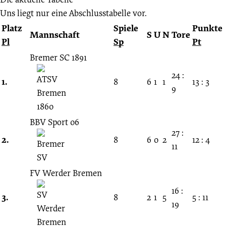
Uns liegt nur eine Abschlusstabelle vor.
Platz
Spiele
Punkte
Mannschaft
S
U
N
Tore
Pl
Sp
Pt
Bremer SC 1891
24 :
1.
8
6
1
1
13 : 3
9
BBV Sport 06
27 :
2.
8
6
0
2
12 : 4
11
FV Werder Bremen
16 :
3.
8
2
1
5
5 : 11
19