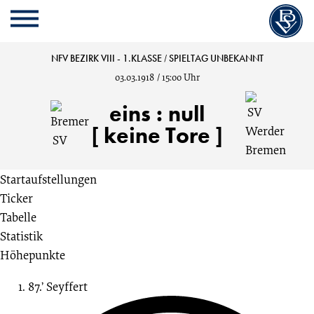
Cookie
Zum
Cookie
Kopfbereich
MENU
Einstellungen
Inhalt
Einstellungen
anpassen
der
anpassen
Bremer
NFV BEZIRK VIII - 1.KLASSE
/
SPIELTAG UNBEKANNT
Website
03.03.1918
/
15:00 Uhr
springen
SV
eins
:
null
vs.
[ keine Tore ]
SV
Startaufstellungen
Ticker
Werder
Tabelle
Statistik
Bremen
Höhepunkte
1:0
87.’
Seyffert