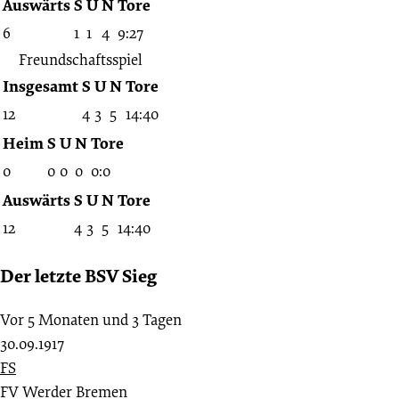
Auswärts
S
U
N
Tore
6
1
1
4
9:27
Freundschaftsspiel
Insgesamt
S
U
N
Tore
12
4
3
5
14:40
Heim
S
U
N
Tore
0
0
0
0
0:0
Auswärts
S
U
N
Tore
12
4
3
5
14:40
Der letzte BSV Sieg
Vor 5 Monaten und 3 Tagen
30.09.1917
FS
FV Werder Bremen