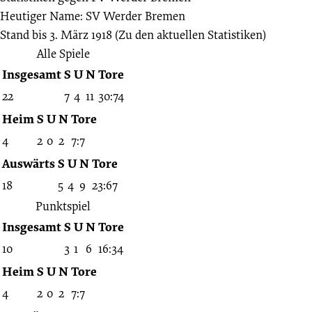
Heutiger Name: SV Werder Bremen
Stand bis 3. März 1918
(Zu den aktuellen Statistiken)
Alle Spiele
Insgesamt
S
U
N
Tore
22
7
4
11
30:74
Heim
S
U
N
Tore
4
2
0
2
7:7
Auswärts
S
U
N
Tore
18
5
4
9
23:67
Punktspiel
Insgesamt
S
U
N
Tore
10
3
1
6
16:34
Heim
S
U
N
Tore
4
2
0
2
7:7