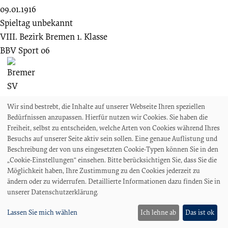
09.01.1916
Spieltag unbekannt
VIII. Bezirk Bremen 1. Klasse
BBV Sport 06
1 : 3
Wir sind bestrebt, die Inhalte auf unserer Webseite Ihren speziellen
FV Werder Bremen
Bedürfnissen anzupassen. Hierfür nutzen wir Cookies. Sie haben die
Freiheit, selbst zu entscheiden, welche Arten von Cookies während Ihres
Besuchs auf unserer Seite aktiv sein sollen. Eine genaue Auflistung und
Beschreibung der von uns eingesetzten Cookie-Typen können Sie in den
„Cookie-Einstellungen“ einsehen. Bitte berücksichtigen Sie, dass Sie die
Möglichkeit haben, Ihre Zustimmung zu den Cookies jederzeit zu
07.10.1917
ändern oder zu widerrufen. Detaillierte Informationen dazu finden Sie in
Spieltag unbekannt
unserer Datenschutzerklärung.
NFV Bezirk VIII - 1.Klasse
Lassen Sie mich wählen
Ich lehne ab
Das ist ok
FV Werder Bremen