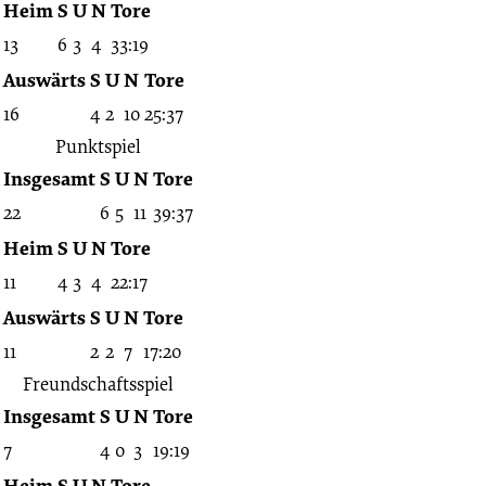
02.05.1965
Heim
S
U
N
Tore
13
6
3
4
33:19
-
Auswärts
S
U
N
Tore
16
4
2
10
25:37
1964/1965
Punktspiel
Insgesamt
S
U
N
Tore
(Freundschaftsspiele)
22
6
5
11
39:37
Heim
S
U
N
Tore
11
4
3
4
22:17
Auswärts
S
U
N
Tore
11
2
2
7
17:20
Freundschaftsspiel
Insgesamt
S
U
N
Tore
7
4
0
3
19:19
Heim
S
U
N
Tore