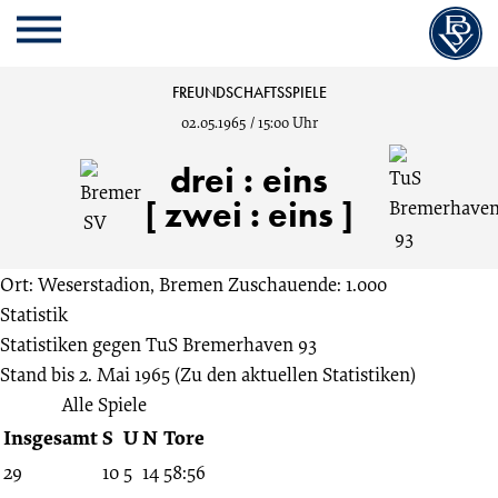
Cookie
Zum
Cookie
Kopfbereich
MENU
Einstellungen
Inhalt
Einstellungen
anpassen
der
anpassen
Bremer
FREUNDSCHAFTSSPIELE
Website
02.05.1965
/
15:00 Uhr
springen
SV
drei
:
eins
vs.
[ zwei : eins ]
TuS
Ort: Weserstadion, Bremen
Zuschauende: 1.000
Statistik
Bremerhaven
Statistiken gegen
TuS Bremerhaven 93
Stand bis 2. Mai 1965
(Zu den aktuellen Statistiken)
93
Alle Spiele
Insgesamt
S
U
N
Tore
3:1
29
10
5
14
58:56