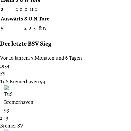
2
2
0
0
11:2
Auswärts
S
U
N
Tore
5
2
0
3
8:17
Der letzte BSV Sieg
Vor 10 Jahren, 7 Monaten und 6 Tagen
1954
FS
TuS Bremerhaven 93
2 : 3
Bremer SV