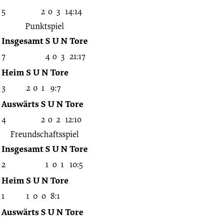
5
2
0
3
14:14
Punktspiel
Insgesamt
S
U
N
Tore
7
4
0
3
21:17
Heim
S
U
N
Tore
3
2
0
1
9:7
Auswärts
S
U
N
Tore
4
2
0
2
12:10
Freundschaftsspiel
Insgesamt
S
U
N
Tore
2
1
0
1
10:5
Heim
S
U
N
Tore
1
1
0
0
8:1
Auswärts
S
U
N
Tore