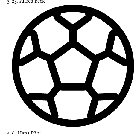
23.’
Alfred
Beck
6.’
Hans
Pühl