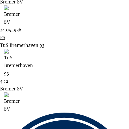
Bremer SV
24.05.1936
FS
TuS Bremerhaven 93
4 : 2
Bremer SV
Fussbereich