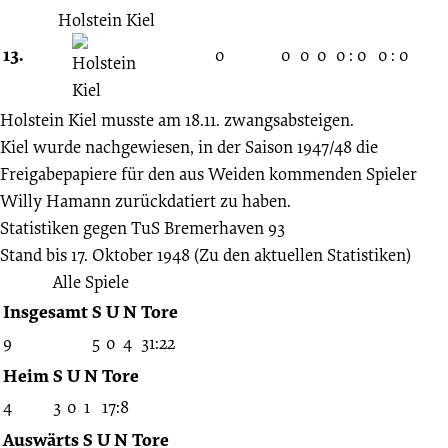
Holstein Kiel
13.
0
0
0
0
0 : 0
0 : 0
Holstein Kiel musste am 18.11. zwangsabsteigen.
Kiel wurde nachgewiesen, in der Saison 1947/48 die
Freigabepapiere für den aus Weiden kommenden Spieler
Willy Hamann zurückdatiert zu haben.
Statistiken gegen
TuS Bremerhaven 93
Stand bis 17. Oktober 1948
(Zu den aktuellen Statistiken)
Alle Spiele
Insgesamt
S
U
N
Tore
9
5
0
4
31:22
Heim
S
U
N
Tore
4
3
0
1
17:8
Auswärts
S
U
N
Tore