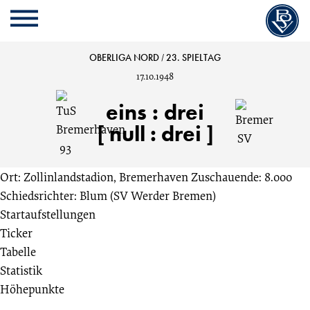
Cookie
Zum
Cookie
Kopfbereich
MENU
Einstellungen
Inhalt
Einstellungen
anpassen
der
anpassen
TuS
OBERLIGA NORD
/
23. SPIELTAG
Website
17.10.1948
springen
Bremerhaven
eins
:
drei
93
[ null : drei ]
vs.
Ort: Zollinlandstadion, Bremerhaven
Zuschauende: 8.000
Schiedsrichter: Blum (SV Werder Bremen)
Bremer
Startaufstellungen
Ticker
SV
Tabelle
Statistik
1:3
Höhepunkte