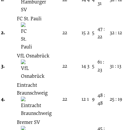
31
FC St. Pauli
47 :
2.
22
15
2
5
32 : 12
22
VfL Osnabrück
61 :
3.
22
14
3
5
31 : 13
23
Eintracht
Braunschweig
48 :
4.
22
12
1
9
25 : 19
48
Bremer SV
45 :