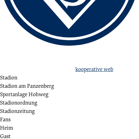
love football
hate racism!
Erstellt aus Liebe zum Sport von
kooperative web
Stadion
Stadion am Panzenberg
Sportanlage Hohweg
Stadionordnung
Stadionzeitung
Fans
Heim
Gast