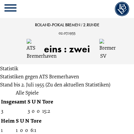
Cookie
Zum
Cookie
Kopfbereich
MENU
Einstellungen
Inhalt
Einstellungen
anpassen
der
anpassen
ATS
ROLAND-POKAL BREMEN
/
2.RUNDE
Website
02.07.1955
springen
Bremerhaven
eins
:
zwei
vs.
Statistik
Bremer
Statistiken gegen
ATS Bremerhaven
Stand bis 2. Juli 1955
(Zu den aktuellen Statistiken)
SV
Alle Spiele
Insgesamt
S
U
N
Tore
1:2
3
3
0
0
15:2
2.Runde
Heim
S
U
N
Tore
1
1
0
0
6:1