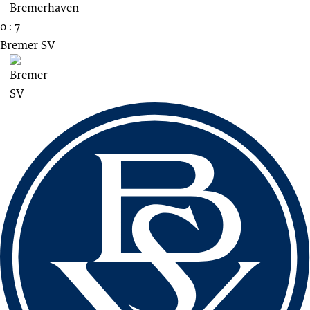
0 : 7
Bremer SV
Fussbereich