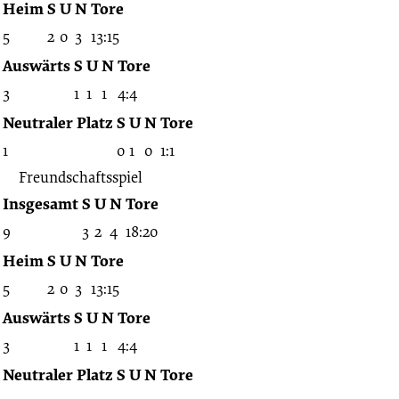
-
Heim
S
U
N
Tore
5
2
0
3
13:15
2023/2024
Auswärts
S
U
N
Tore
3
1
1
1
4:4
(Freundschaftsspiele)
Neutraler Platz
S
U
N
Tore
1
0
1
0
1:1
Freundschaftsspiel
Insgesamt
S
U
N
Tore
9
3
2
4
18:20
Heim
S
U
N
Tore
5
2
0
3
13:15
Auswärts
S
U
N
Tore
3
1
1
1
4:4
Neutraler Platz
S
U
N
Tore