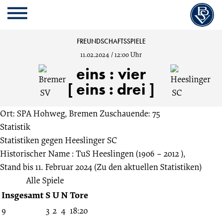
Cookie
Zum
Cookie
Kopfbereich
MENU
Einstellungen
Inhalt
Einstellungen
anpassen
der
anpassen
Bremer
FREUNDSCHAFTSSPIELE
Website
11.02.2024
/
12:00 Uhr
springen
SV
eins
:
vier
[ eins : drei ]
vs.
Ort: SPA Hohweg, Bremen
Zuschauende: 75
Heeslinger
Statistik
Statistiken gegen
Heeslinger SC
SC
Historischer Name : TuS Heeslingen (1906 – 2012 ),
Stand bis 11. Februar 2024
(Zu den aktuellen Statistiken)
1:4
Alle Spiele
Insgesamt
S
U
N
Tore
11.02.2024
9
3
2
4
18:20