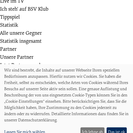
Live im TV
Ich steh' auf BSV Klub
Tippspiel
Statistik
Alle unsere Gegner
Statistik insgesamt
Partner
Unsere Partner
Jetzt Partner werden
Wir sind bestrebt, die Inhalte auf unserer Webseite Ihren speziellen
Weiteres
Bedürfnissen anzupassen. Hierfür nutzen wir Cookies. Sie haben die
Die Bremer SV Fußballschule
Freiheit, selbst zu entscheiden, welche Arten von Cookies während Ihres
Wir suchen
Besuchs auf unserer Seite aktiv sein sollen. Eine genaue Auflistung und
Beschreibung der von uns eingesetzten Cookie-Typen können Sie in den
Auszeichnungen und Ehrungen
„Cookie-Einstellungen“ einsehen. Bitte berücksichtigen Sie, dass Sie die
Projekte und Veranstaltungen
Möglichkeit haben, Ihre Zustimmung zu den Cookies jederzeit zu
Akkreditierungen und Presseanfragen
ändern oder zu widerrufen. Detaillierte Informationen dazu finden Sie in
unserer Datenschutzerklärung.
Impressum
Datenschutz
Lassen Sie mich wählen
Ich lehne ab
Das ist ok