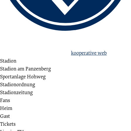
love football
hate racism!
Erstellt aus Liebe zum Sport von
kooperative web
Stadion
Stadion am Panzenberg
Sportanlage Hohweg
Stadionordnung
Stadionzeitung
Fans
Heim
Gast
Tickets