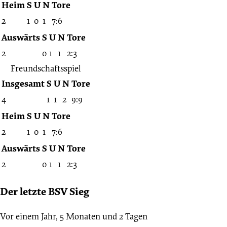
-
Heim
S
U
N
Tore
2
1
0
1
7:6
2016/2017
Auswärts
S
U
N
Tore
2
0
1
1
2:3
(Freundschaftsspiele)
Freundschaftsspiel
Insgesamt
S
U
N
Tore
4
1
1
2
9:9
Heim
S
U
N
Tore
2
1
0
1
7:6
Auswärts
S
U
N
Tore
2
0
1
1
2:3
Der letzte BSV Sieg
Vor einem Jahr, 5 Monaten und 2 Tagen