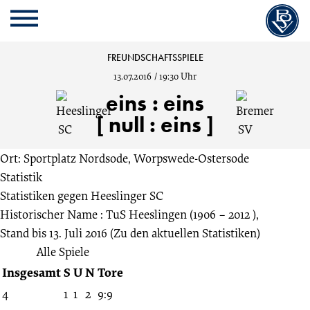
Cookie
Zum
Cookie
Kopfbereich
MENU
Einstellungen
Inhalt
Einstellungen
anpassen
der
anpassen
Heeslinger
FREUNDSCHAFTSSPIELE
Website
13.07.2016
/
19:30 Uhr
springen
SC
eins
:
eins
[ null : eins ]
vs.
Ort: Sportplatz Nordsode, Worpswede-Ostersode
Bremer
Statistik
Statistiken gegen
Heeslinger SC
SV
Historischer Name : TuS Heeslingen (1906 – 2012 ),
Stand bis 13. Juli 2016
(Zu den aktuellen Statistiken)
1:1
Alle Spiele
Insgesamt
S
U
N
Tore
13.07.2016
4
1
1
2
9:9