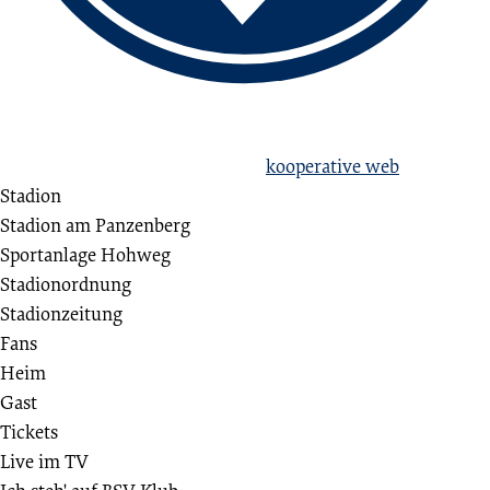
love football
hate racism!
Erstellt aus Liebe zum Sport von
kooperative web
Stadion
Stadion am Panzenberg
Sportanlage Hohweg
Stadionordnung
Stadionzeitung
Fans
Heim
Gast
Tickets
Live im TV