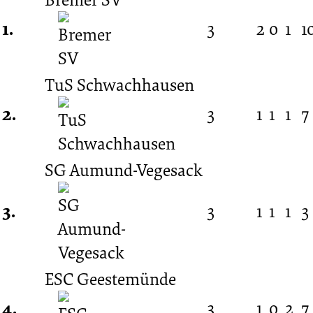
1.
3
2
0
1
10
03.
Spieltag
TuS Schwachhausen
2.
3
1
1
1
7 
21.12.2019
SG Aumund-Vegesack
-
3.
3
1
1
1
3 
2019/2020
(BFV-
ESC Geestemünde
4.
3
1
0
2
7 