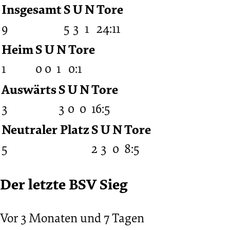
Insgesamt
S
U
N
Tore
9
5
3
1
24:11
Heim
S
U
N
Tore
1
0
0
1
0:1
Auswärts
S
U
N
Tore
3
3
0
0
16:5
Neutraler Platz
S
U
N
Tore
5
2
3
0
8:5
Der letzte BSV Sieg
Vor 3 Monaten und 7 Tagen