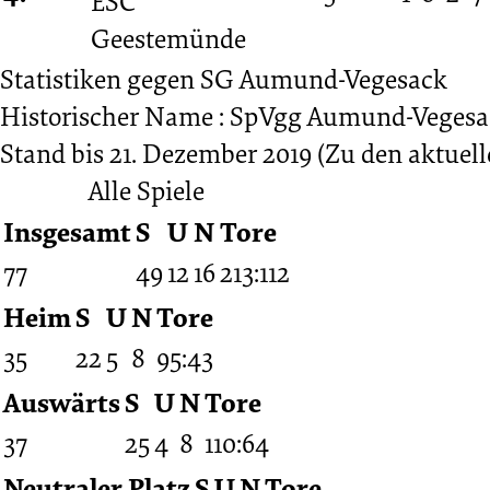
Amateurhallenturni
Statistiken gegen
SG Aumund-Vegesack
Historischer Name : SpVgg Aumund-Vegesack 
Stand bis 21. Dezember 2019
(Zu den aktuell
Alle Spiele
Insgesamt
S
U
N
Tore
77
49
12
16
213:112
Heim
S
U
N
Tore
35
22
5
8
95:43
Auswärts
S
U
N
Tore
37
25
4
8
110:64
Neutraler Platz
S
U
N
Tore