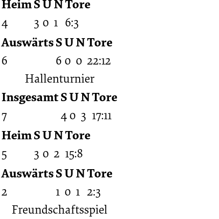
Heim
S
U
N
Tore
4
3
0
1
6:3
Auswärts
S
U
N
Tore
6
6
0
0
22:12
Hallenturnier
Insgesamt
S
U
N
Tore
7
4
0
3
17:11
Heim
S
U
N
Tore
5
3
0
2
15:8
Auswärts
S
U
N
Tore
2
1
0
1
2:3
Freundschaftsspiel