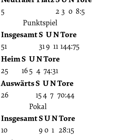
5
2
3
0
8:5
Punktspiel
Insgesamt
S
U
N
Tore
51
31
9
11
144:75
Heim
S
U
N
Tore
25
16
5
4
74:31
Auswärts
S
U
N
Tore
26
15
4
7
70:44
Pokal
Insgesamt
S
U
N
Tore
10
9
0
1
28:15