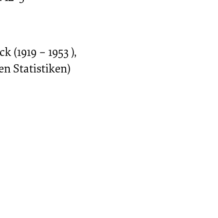
er)
(1919 – 1953 ),
en Statistiken)