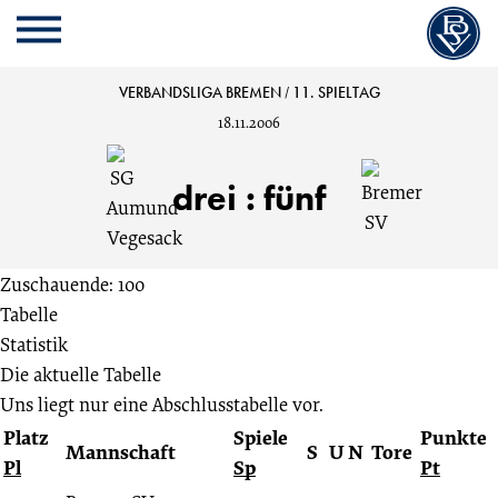
Cookie
Zum
Cookie
Kopfbereich
MENU
Einstellungen
Inhalt
Einstellungen
anpassen
der
anpassen
SG
VERBANDSLIGA BREMEN
/
11. SPIELTAG
Website
18.11.2006
springen
Aumund-
drei
:
fünf
Vegesack
vs.
Zuschauende: 100
Tabelle
Bremer
Statistik
Die aktuelle Tabelle
SV
Uns liegt nur eine Abschlusstabelle vor.
Platz
Spiele
Punkte
3:5
Mannschaft
S
U
N
Tore
Pl
Sp
Pt