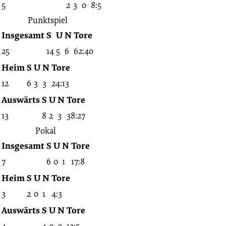
5
2
3
0
8:5
Punktspiel
Insgesamt
S
U
N
Tore
25
14
5
6
62:40
Heim
S
U
N
Tore
12
6
3
3
24:13
Auswärts
S
U
N
Tore
13
8
2
3
38:27
Pokal
Insgesamt
S
U
N
Tore
7
6
0
1
17:8
Heim
S
U
N
Tore
3
2
0
1
4:3
Auswärts
S
U
N
Tore
4
4
0
0
13:5