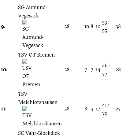
SG Aumund-
Vegesack
53 :
9.
28
10
8
10
38
55
TSV OT Bremen
46 :
10.
28
7
7
14
28
77
TSV
Melchiorshausen
41 :
11.
28
8
3
17
27
70
SC Vahr-Blockdiek