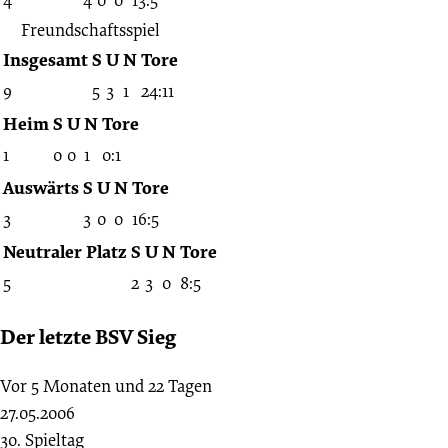
Freundschaftsspiel
Insgesamt
S
U
N
Tore
9
5
3
1
24:11
Heim
S
U
N
Tore
1
0
0
1
0:1
Auswärts
S
U
N
Tore
3
3
0
0
16:5
Neutraler Platz
S
U
N
Tore
5
2
3
0
8:5
Der letzte BSV Sieg
Vor 5 Monaten und 22 Tagen
27.05.2006
30. Spieltag