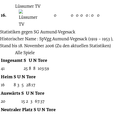
Lüssumer TV
16.
0
0
0
0
0 : 0
0
Statistiken gegen
SG Aumund-Vegesack
Historischer Name : SpVgg Aumund-Vegesack (1919 – 1953 ),
Stand bis 18. November 2006
(Zu den aktuellen Statistiken)
Alle Spiele
Insgesamt
S
U
N
Tore
41
25
8
8
103:59
Heim
S
U
N
Tore
16
8
3
5
28:17
Auswärts
S
U
N
Tore
20
15
2
3
67:37
Neutraler Platz
S
U
N
Tore