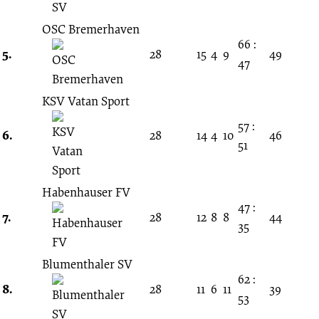
OSC Bremerhaven
66 :
5.
28
15
4
9
49
47
KSV Vatan Sport
57 :
6.
28
14
4
10
46
51
Habenhauser FV
47 :
7.
28
12
8
8
44
35
Blumenthaler SV
62 :
8.
28
11
6
11
39
53