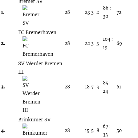
11.
Bremer SV
86 :
1.
28
23
3
2
72
30
Spieltag
FC Bremerhaven
18.11.2006
104 :
2.
28
22
3
3
69
19
-
SV Werder Bremen
2006/2007
III
85 :
(Verbandsliga
3.
28
18
7
3
61
24
Bremen)
Brinkumer SV
67 :
4.
28
15
5
8
50
33