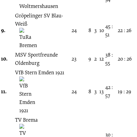
Gröpelinger SV Blau-
Weiß
45 :
9.
24
8
3
10
22 : 26
51
MSV Sportfreunde
38 :
10.
23
9
2
12
20 : 26
Oldenburg
55
VfB Stern Emden 1921
42 :
11.
24
8
3
13
19 : 29
57
TV Brema
30 :