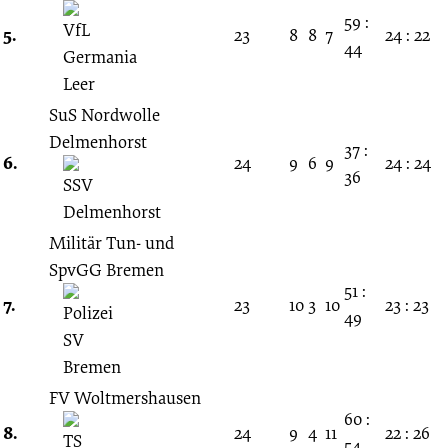
59 :
5.
23
8
8
7
24 : 22
44
SuS Nordwolle
Delmenhorst
37 :
6.
24
9
6
9
24 : 24
36
Militär Tun- und
SpvGG Bremen
51 :
7.
23
10
3
10
23 : 23
49
FV Woltmershausen
60 :
8.
24
9
4
11
22 : 26
54