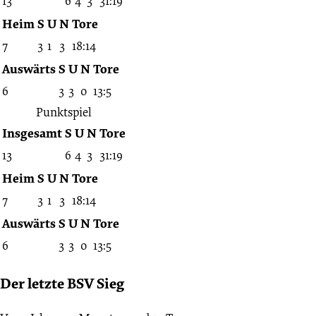
13
6
4
3
31:19
Heim
S
U
N
Tore
7
3
1
3
18:14
Auswärts
S
U
N
Tore
6
3
3
0
13:5
Punktspiel
Insgesamt
S
U
N
Tore
13
6
4
3
31:19
Heim
S
U
N
Tore
7
3
1
3
18:14
Auswärts
S
U
N
Tore
6
3
3
0
13:5
Der letzte BSV Sieg