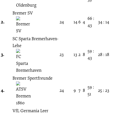
unbekannt
Bremer SV
23.02.1936
66 :
2.
24
14
6
4
34 : 14
43
-
SC Sparta Bremerhaven-
1935/1936
Lehe
59 :
3.
23
13
2
8
28 : 18
(Bezirksklasse
43
Bremen)
Bremer Sportfreunde
59 :
4.
24
9
7
8
25 : 23
51
VfL Germania Leer