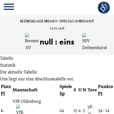
Cookie
Zum
Cookie
Kopfbereich
MENU
Einstellungen
Inhalt
Einstellungen
anpassen
der
anpassen
Bremer
BEZIRKSKLASSE BREMEN
/
SPIELTAG UNBEKANNT
Website
23.02.1936
springen
SV
null
:
eins
vs.
Tabelle
SSV
Statistik
Die aktuelle Tabelle
Delmenhorst
Uns liegt nur eine Abschlusstabelle vor.
Platz
Spiele
Punkte
0:1
Mannschaft
S
U
N
Tore
Pl
Sp
Pt
Spieltag
VfB Oldenburg
58 :
1.
24
15
4
5
34 : 14
35