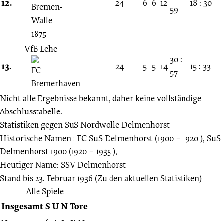
12.
24
6
6
12
18 : 30
59
VfB Lehe
30 :
13.
24
5
5
14
15 : 33
57
Nicht alle Ergebnisse bekannt, daher keine vollständige
Abschlusstabelle.
Statistiken gegen
SuS Nordwolle Delmenhorst
Historische Namen : FC SuS Delmenhorst (1900 – 1920 ), SuS
Delmenhorst 1900 (1920 – 1935 ),
Heutiger Name: SSV Delmenhorst
Stand bis 23. Februar 1936
(Zu den aktuellen Statistiken)
Alle Spiele
Insgesamt
S
U
N
Tore