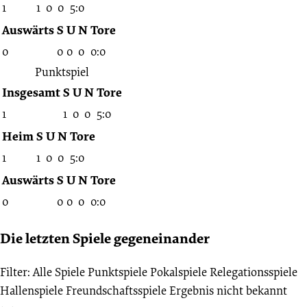
1
1
0
0
5:0
Auswärts
S
U
N
Tore
0
0
0
0
0:0
Punktspiel
Insgesamt
S
U
N
Tore
1
1
0
0
5:0
Heim
S
U
N
Tore
1
1
0
0
5:0
Auswärts
S
U
N
Tore
0
0
0
0
0:0
Die letzten Spiele gegeneinander
Filter:
Alle Spiele
Punktspiele
Pokalspiele
Relegationsspiele
Hallenspiele
Freundschaftsspiele
Ergebnis nicht bekannt