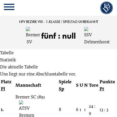
Cookie
Zum
Cookie
Kopfbereich
MENU
Einstellungen
Inhalt
Einstellungen
anpassen
der
anpassen
Bremer
NFV BEZIRK VIII - 1.KLASSE
/
SPIELTAG UNBEKANNT
Website
springen
SV
fünf
:
null
vs.
Tabelle
Statistik
SSV
Die aktuelle Tabelle
Uns liegt nur eine Abschlusstabelle vor.
Delmenhorst
Platz
Spiele
Punkte
Mannschaft
S
U
N
Tore
Pl
Sp
Pt
5:0
Bremer SC 1891
Spieltag
24 :
1.
8
6
1
1
13 : 3
9