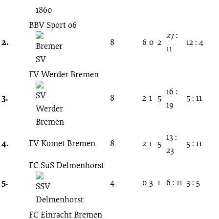
unbekannt
BBV Sport 06
01.07.1917
27 :
2.
8
6
0
2
12 : 4
11
-
FV Werder Bremen
1917/1918
16 :
3.
8
2
1
5
5 : 11
19
(NFV
Bezirk
13 :
4.
FV Komet Bremen
8
2
1
5
5 : 11
23
VIII
FC SuS Delmenhorst
5.
4
0
3
1
6 : 11
3 : 5
-
1.Klasse)
FC Einracht Bremen