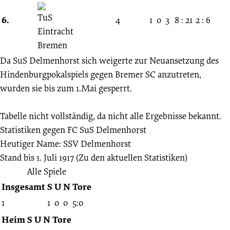
6.
4
1
0
3
8 : 21
2 : 6
Da SuS Delmenhorst sich weigerte zur Neuansetzung des
Hindenburgpokalspiels gegen Bremer SC anzutreten,
wurden sie bis zum 1.Mai gesperrt.
Tabelle nicht vollständig, da nicht alle Ergebnisse bekannt.
Statistiken gegen
FC SuS Delmenhorst
Heutiger Name: SSV Delmenhorst
Stand bis 1. Juli 1917
(Zu den aktuellen Statistiken)
Alle Spiele
Insgesamt
S
U
N
Tore
1
1
0
0
5:0
Heim
S
U
N
Tore