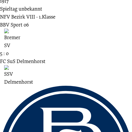
1917
Spieltag unbekannt
NFV Bezirk VIII - 1.Klasse
BBV Sport 06
5 : 0
FC SuS Delmenhorst
Fussbereich