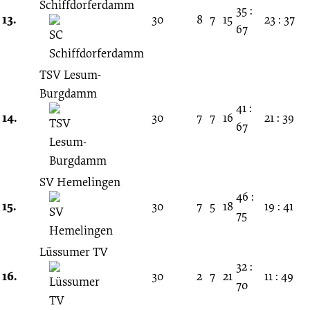
Schiffdorferdamm
35 :
13.
30
8
7
15
23 : 37
67
TSV Lesum-
Burgdamm
41 :
14.
30
7
7
16
21 : 39
67
SV Hemelingen
46 :
15.
30
7
5
18
19 : 41
75
Lüssumer TV
32 :
16.
30
2
7
21
11 : 49
70