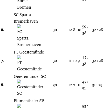
SC Sparta
Bremerhaven
50 :
6.
30
12
8
10
32 : 28
38
FT Geestemünde
47 :
7.
30
11
10
9
32 : 28
38
Geestemünder SC
47 :
8.
30
12
7
11
31 : 29
51
Blumenthaler SV
53 :