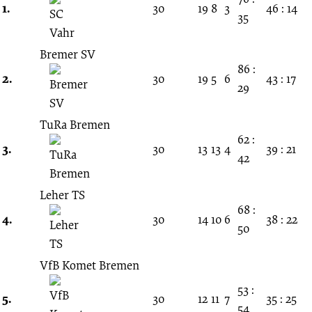
Spieltag
1.
30
19
8
3
46 : 14
35
13.11.1983
Bremer SV
86 :
-
2.
30
19
5
6
43 : 17
29
1983/1984
TuRa Bremen
62 :
3.
30
13
13
4
39 : 21
(Verbandsliga
42
Bremen)
Leher TS
68 :
4.
30
14
10
6
38 : 22
50
VfB Komet Bremen
53 :
5.
30
12
11
7
35 : 25
54