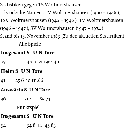
Statistiken gegen
TS Woltmershausen
Historische Namen : FV Woltmershausen (1900 – 1946 ),
TSV Woltmershausen (1946 – 1946 ), TV Woltmershausen
(1946 – 1947 ), SV Woltmershausen (1947 – 1974 ),
Stand bis 13. November 1983
(Zu den aktuellen Statistiken)
Alle Spiele
Insgesamt
S
U
N
Tore
77
46
10
21
196:140
Heim
S
U
N
Tore
41
25
6
10
111:66
Auswärts
S
U
N
Tore
36
21
4
11
85:74
Punktspiel
Insgesamt
S
U
N
Tore
54
34
8
12
143:85