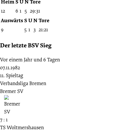
Heim
S
U
N
Tore
12
6
1
5
29:31
Auswärts
S
U
N
Tore
9
5
1
3
21:21
Der letzte BSV Sieg
Vor einem Jahr und 6 Tagen
07.11.1982
11. Spieltag
Verbandsliga Bremen
Bremer SV
7 : 1
TS Woltmershausen