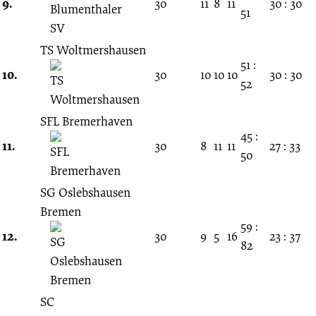
9.
30
11
8
11
30 : 30
51
TS Woltmershausen
51 :
10.
30
10
10
10
30 : 30
52
SFL Bremerhaven
45 :
11.
30
8
11
11
27 : 33
50
SG Oslebshausen
Bremen
59 :
12.
30
9
5
16
23 : 37
82
SC