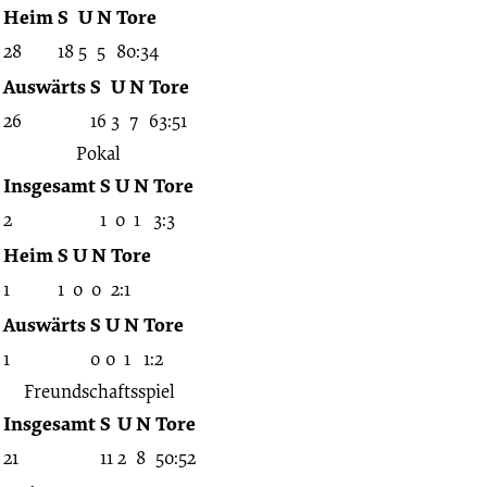
Heim
S
U
N
Tore
28
18
5
5
80:34
Auswärts
S
U
N
Tore
26
16
3
7
63:51
Pokal
Insgesamt
S
U
N
Tore
2
1
0
1
3:3
Heim
S
U
N
Tore
1
1
0
0
2:1
Auswärts
S
U
N
Tore
1
0
0
1
1:2
Freundschaftsspiel
Insgesamt
S
U
N
Tore
21
11
2
8
50:52