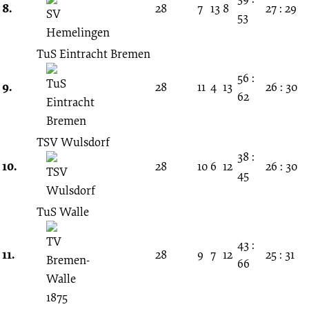
8.
28
7
13
8
27 : 29
53
TuS Eintracht Bremen
56 :
9.
28
11
4
13
26 : 30
62
TSV Wulsdorf
38 :
10.
28
10
6
12
26 : 30
45
TuS Walle
43 :
11.
28
9
7
12
25 : 31
66