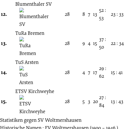
Blumenthaler SV
52 :
12.
28
8
7
13
23 : 33
53
TuRa Bremen
37 :
13.
28
9
4
15
22 : 34
50
TuS Arsten
29 :
14.
28
4
7
17
15 : 41
62
ETSV Kirchweyhe
27 :
15.
28
5
3
20
13 : 43
84
Statistiken gegen
SV Woltmershausen
Historische Namen : FV Woltmershausen (1900 – 1946 ),