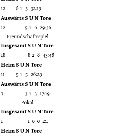
12
8
1
3
32:19
Auswärts
S
U
N
Tore
12
5
1
6
29:36
Freundschaftsspiel
Insgesamt
S
U
N
Tore
18
8
2
8
43:48
Heim
S
U
N
Tore
11
5
1
5
26:29
Auswärts
S
U
N
Tore
7
3
1
3
17:19
Pokal
Insgesamt
S
U
N
Tore
1
1
0
0
2:1
Heim
S
U
N
Tore