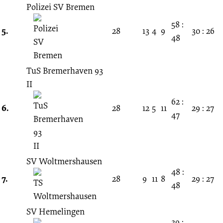
Polizei SV Bremen
58 :
5.
28
13
4
9
30 : 26
48
TuS Bremerhaven 93
II
62 :
6.
28
12
5
11
29 : 27
47
SV Woltmershausen
48 :
7.
28
9
11
8
29 : 27
48
SV Hemelingen
39 :