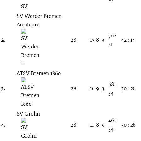
Spieltag
SV Werder Bremen
28.10.1956
Amateure
-
70 :
2.
28
17
8
3
42 : 14
31
1956/1957
(Amateurliga
ATSV Bremen 1860
68 :
Bremen)
3.
28
16
9
3
30 : 26
34
SV Grohn
46 :
4.
28
11
8
9
30 : 26
34