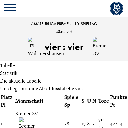
Cookie
Zum
Cookie
Kopfbereich
MENU
Einstellungen
Inhalt
Einstellungen
anpassen
der
anpassen
TS
AMATEURLIGA BREMEN
/
10. SPIELTAG
Website
28.10.1956
springen
Woltmershausen
vier
:
vier
vs.
Tabelle
Bremer
Statistik
Die aktuelle Tabelle
SV
Uns liegt nur eine Abschlusstabelle vor.
Platz
Spiele
Punkte
4:4
Mannschaft
S
U
N
Tore
Pl
Sp
Pt
10.
Bremer SV
71 :
1.
28
17
8
3
42 : 14
27