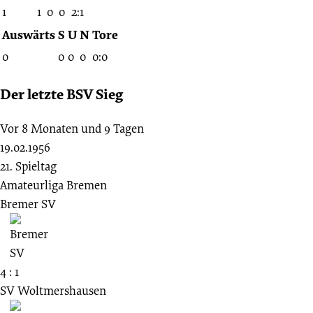
1
1
0
0
2:1
Auswärts
S
U
N
Tore
0
0
0
0
0:0
Der letzte BSV Sieg
Vor 8 Monaten und 9 Tagen
19.02.1956
21. Spieltag
Amateurliga Bremen
Bremer SV
4 : 1
SV Woltmershausen