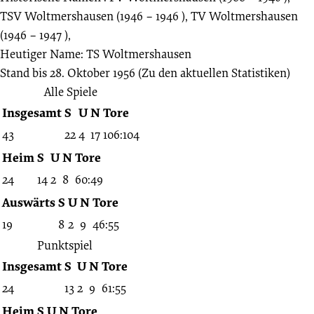
TSV Woltmershausen (1946 – 1946 ), TV Woltmershausen
(1946 – 1947 ),
Heutiger Name: TS Woltmershausen
Stand bis 28. Oktober 1956
(Zu den aktuellen Statistiken)
Alle Spiele
Insgesamt
S
U
N
Tore
43
22
4
17
106:104
Heim
S
U
N
Tore
24
14
2
8
60:49
Auswärts
S
U
N
Tore
19
8
2
9
46:55
Punktspiel
Insgesamt
S
U
N
Tore
24
13
2
9
61:55
Heim
S
U
N
Tore