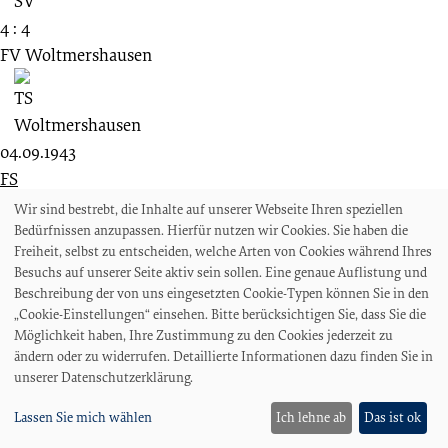
4 : 4
FV Woltmershausen
04.09.1943
FS
Bremer SV
Wir sind bestrebt, die Inhalte auf unserer Webseite Ihren speziellen
Bedürfnissen anzupassen. Hierfür nutzen wir Cookies. Sie haben die
Freiheit, selbst zu entscheiden, welche Arten von Cookies während Ihres
Besuchs auf unserer Seite aktiv sein sollen. Eine genaue Auflistung und
Beschreibung der von uns eingesetzten Cookie-Typen können Sie in den
5 : 3
„Cookie-Einstellungen“ einsehen. Bitte berücksichtigen Sie, dass Sie die
FV Woltmershausen
Möglichkeit haben, Ihre Zustimmung zu den Cookies jederzeit zu
ändern oder zu widerrufen. Detaillierte Informationen dazu finden Sie in
unserer Datenschutzerklärung.
Lassen Sie mich wählen
Ich lehne ab
Das ist ok
13.10.1935