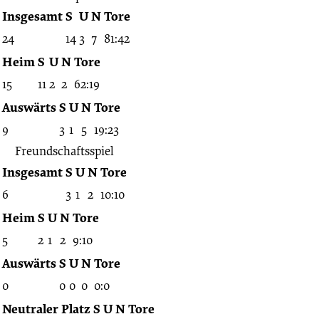
Insgesamt
S
U
N
Tore
24
14
3
7
81:42
Heim
S
U
N
Tore
15
11
2
2
62:19
Auswärts
S
U
N
Tore
9
3
1
5
19:23
Freundschaftsspiel
Insgesamt
S
U
N
Tore
6
3
1
2
10:10
Heim
S
U
N
Tore
5
2
1
2
9:10
Auswärts
S
U
N
Tore
0
0
0
0
0:0
Neutraler Platz
S
U
N
Tore