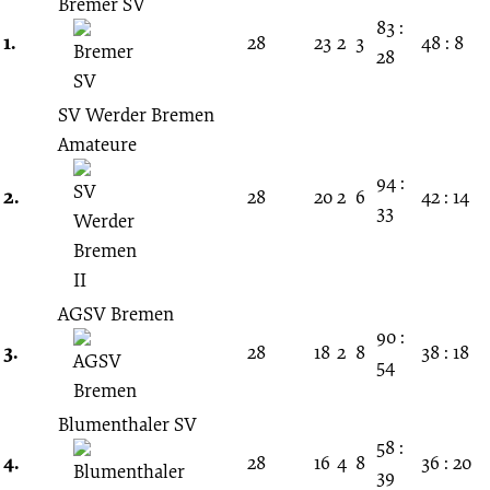
12.
Bremer SV
83 :
1.
28
23
2
3
48 : 8
28
Spieltag
SV Werder Bremen
13.11.1960
Amateure
-
94 :
2.
28
20
2
6
42 : 14
33
1960/1961
(Amateurliga
AGSV Bremen
90 :
3.
28
18
2
8
38 : 18
Bremen)
54
Blumenthaler SV
58 :
4.
28
16
4
8
36 : 20
39