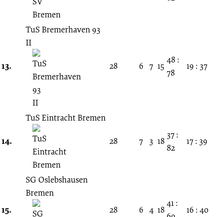
TuS Bremerhaven 93
II
48 :
13.
28
6
7
15
19 : 37
78
TuS Eintracht Bremen
37 :
14.
28
7
3
18
17 : 39
82
SG Oslebshausen
Bremen
41 :
15.
28
6
4
18
16 : 40
69