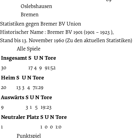
Statistiken gegen
Bremer BV Union
Historischer Name : Bremer BV 1901 (1901 – 1923 ),
Stand bis 13. November 1960
(Zu den aktuellen Statistiken)
Alle Spiele
Insgesamt
S
U
N
Tore
30
17
4
9
91:52
Heim
S
U
N
Tore
20
13
3
4
71:29
Auswärts
S
U
N
Tore
9
3
1
5
19:23
Neutraler Platz
S
U
N
Tore
1
1
0
0
1:0
Punktspiel