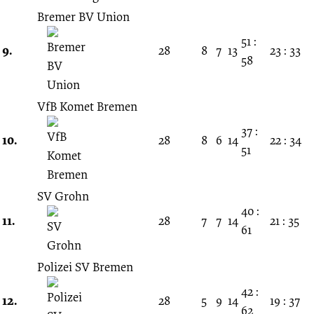
Bremer BV Union
51 :
9.
28
8
7
13
23 : 33
58
VfB Komet Bremen
37 :
10.
28
8
6
14
22 : 34
51
SV Grohn
40 :
11.
28
7
7
14
21 : 35
61
Polizei SV Bremen
42 :
12.
28
5
9
14
19 : 37
62