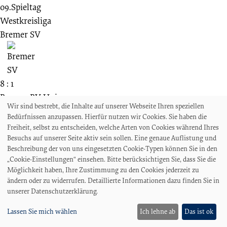
09.Spieltag
Westkreisliga
Bremer SV
8 : 1
Bremer BV Union
Wir sind bestrebt, die Inhalte auf unserer Webseite Ihren speziellen
Bedürfnissen anzupassen. Hierfür nutzen wir Cookies. Sie haben die
Freiheit, selbst zu entscheiden, welche Arten von Cookies während Ihres
Besuchs auf unserer Seite aktiv sein sollen. Eine genaue Auflistung und
Beschreibung der von uns eingesetzten Cookie-Typen können Sie in den
20.09.1959
„Cookie-Einstellungen“ einsehen. Bitte berücksichtigen Sie, dass Sie die
Möglichkeit haben, Ihre Zustimmung zu den Cookies jederzeit zu
04. Spieltag
ändern oder zu widerrufen. Detaillierte Informationen dazu finden Sie in
Amateurliga Bremen
unserer Datenschutzerklärung.
Bremer SV
Lassen Sie mich wählen
Ich lehne ab
Das ist ok