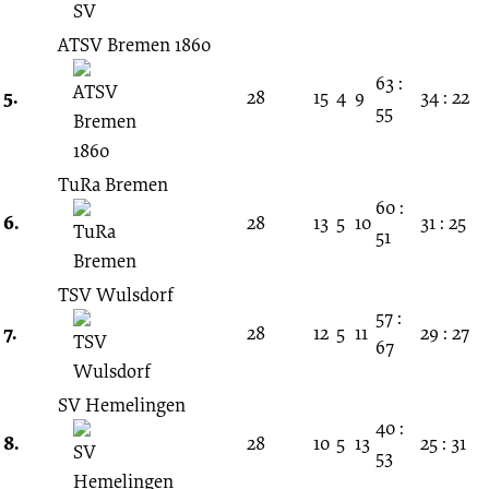
ATSV Bremen 1860
63 :
5.
28
15
4
9
34 : 22
55
TuRa Bremen
60 :
6.
28
13
5
10
31 : 25
51
TSV Wulsdorf
57 :
7.
28
12
5
11
29 : 27
67
SV Hemelingen
40 :
8.
28
10
5
13
25 : 31
53