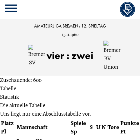
Cookie
Zum
Cookie
Kopfbereich
MENU
Einstellungen
Inhalt
Einstellungen
anpassen
der
anpassen
Bremer
AMATEURLIGA BREMEN
/
12. SPIELTAG
Website
13.11.1960
springen
SV
vier
:
zwei
vs.
Bremer
Zuschauende: 600
Tabelle
BV
Statistik
Die aktuelle Tabelle
Union
Uns liegt nur eine Abschlusstabelle vor.
Platz
Spiele
Punkte
4:2
Mannschaft
S
U
N
Tore
Pl
Sp
Pt