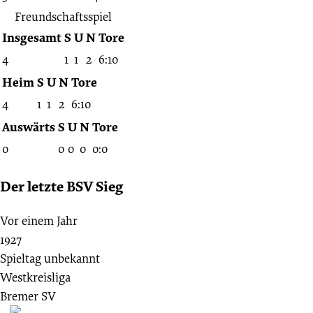
Freundschaftsspiel
Insgesamt
S
U
N
Tore
4
1
1
2
6:10
Heim
S
U
N
Tore
4
1
1
2
6:10
Auswärts
S
U
N
Tore
0
0
0
0
0:0
Der letzte BSV Sieg
Vor einem Jahr
1927
Spieltag unbekannt
Westkreisliga
Bremer SV