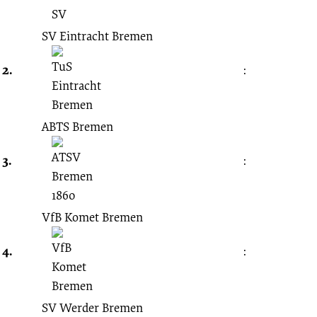
Spieltag
SV Eintracht Bremen
unbekannt
2.
:
01.07.1928
-
ABTS Bremen
1928/1929
3.
:
(Steinhorst-
VfB Komet Bremen
Runde)
4.
:
SV Werder Bremen