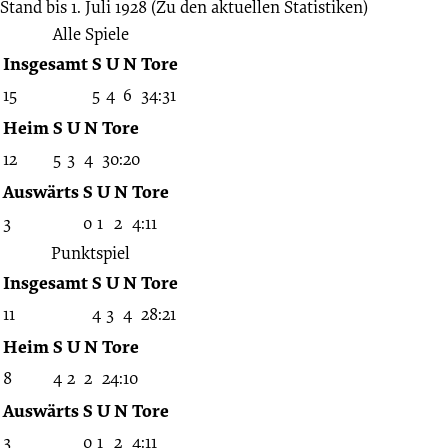
Stand bis 1. Juli 1928
(Zu den aktuellen Statistiken)
Alle Spiele
Insgesamt
S
U
N
Tore
15
5
4
6
34:31
Heim
S
U
N
Tore
12
5
3
4
30:20
Auswärts
S
U
N
Tore
3
0
1
2
4:11
Punktspiel
Insgesamt
S
U
N
Tore
11
4
3
4
28:21
Heim
S
U
N
Tore
8
4
2
2
24:10
Auswärts
S
U
N
Tore
3
0
1
2
4:11