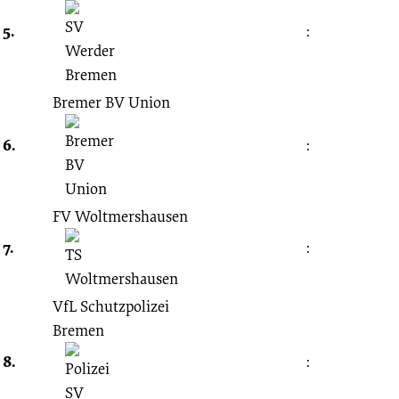
5.
:
Bremer BV Union
6.
:
FV Woltmershausen
7.
:
VfL Schutzpolizei
Bremen
8.
: