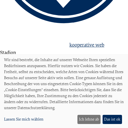
love football
hate racism!
Erstellt aus Liebe zum Sport von
kooperative web
Stadion
Stadion am Panzenberg
Wir sind bestrebt, die Inhalte auf unserer Webseite Ihren speziellen
Bedürfnissen anzupassen. Hierfür nutzen wir Cookies. Sie haben die
Sportanlage Hohweg
Freiheit, selbst zu entscheiden, welche Arten von Cookies während Ihres
Stadionordnung
Besuchs auf unserer Seite aktiv sein sollen. Eine genaue Auflistung und
Stadionzeitung
Beschreibung der von uns eingesetzten Cookie-Typen können Sie in den
„Cookie-Einstellungen“ einsehen. Bitte berücksichtigen Sie, dass Sie die
Fans
Möglichkeit haben, Ihre Zustimmung zu den Cookies jederzeit zu
Heim
ändern oder zu widerrufen. Detaillierte Informationen dazu finden Sie in
Gast
unserer Datenschutzerklärung.
Tickets
Lassen Sie mich wählen
Ich lehne ab
Das ist ok
Live im TV