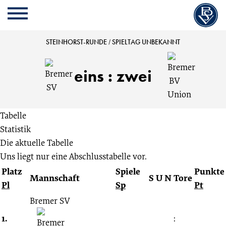
Cookie
Zum
Cookie
Kopfbereich
MENU
Einstellungen
Inhalt
Einstellungen
anpassen
der
anpassen
Bremer
STEINHORST-RUNDE
/
SPIELTAG UNBEKANNT
Website
springen
SV
eins
:
zwei
vs.
Tabelle
Bremer
Statistik
Die aktuelle Tabelle
BV
Uns liegt nur eine Abschlusstabelle vor.
Platz
Spiele
Punkte
Union
Mannschaft
S
U
N
Tore
Pl
Sp
Pt
1:2
Bremer SV
1.
: