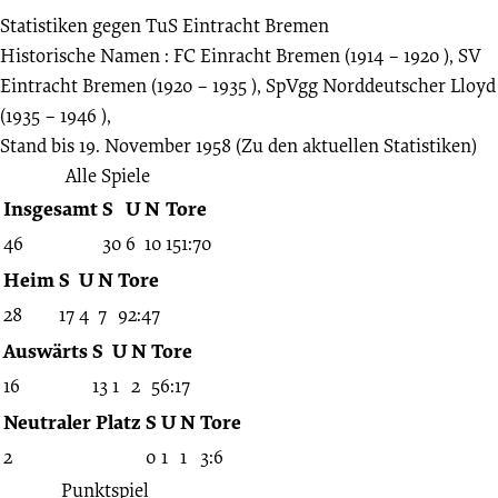
Statistiken gegen
TuS Eintracht Bremen
Historische Namen : FC Einracht Bremen (1914 – 1920 ), SV
Eintracht Bremen (1920 – 1935 ), SpVgg Norddeutscher Lloyd
(1935 – 1946 ),
Stand bis 19. November 1958
(Zu den aktuellen Statistiken)
Alle Spiele
Insgesamt
S
U
N
Tore
46
30
6
10
151:70
Heim
S
U
N
Tore
28
17
4
7
92:47
Auswärts
S
U
N
Tore
16
13
1
2
56:17
Neutraler Platz
S
U
N
Tore
2
0
1
1
3:6
Punktspiel