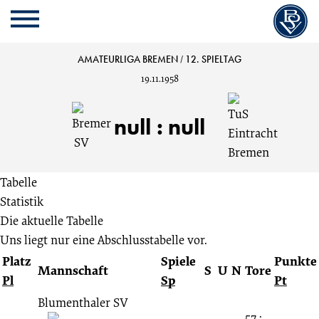
Cookie
Zum
Cookie
Kopfbereich
MENU
Einstellungen
Inhalt
Einstellungen
anpassen
der
anpassen
Bremer
AMATEURLIGA BREMEN
/
12. SPIELTAG
Website
19.11.1958
springen
SV
null
:
null
vs.
TuS
Tabelle
Statistik
Eintracht
Die aktuelle Tabelle
Uns liegt nur eine Abschlusstabelle vor.
Bremen
Platz
Spiele
Punkte
Mannschaft
S
U
N
Tore
Pl
Sp
Pt
0:0
Blumenthaler SV
57 :