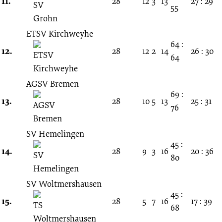
11.
28
12
3
13
27 : 29
55
ETSV Kirchweyhe
64 :
12.
28
12
2
14
26 : 30
64
AGSV Bremen
69 :
13.
28
10
5
13
25 : 31
76
SV Hemelingen
45 :
14.
28
9
3
16
20 : 36
80
SV Woltmershausen
45 :
15.
28
5
7
16
17 : 39
68