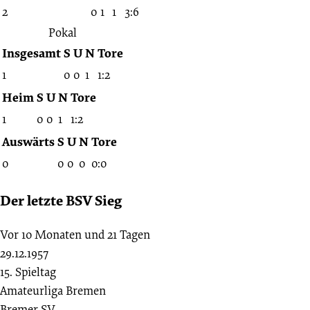
2
0
1
1
3:6
Pokal
Insgesamt
S
U
N
Tore
1
0
0
1
1:2
Heim
S
U
N
Tore
1
0
0
1
1:2
Auswärts
S
U
N
Tore
0
0
0
0
0:0
Der letzte BSV Sieg
Vor 10 Monaten und 21 Tagen
29.12.1957
15. Spieltag
Amateurliga Bremen
Bremer SV