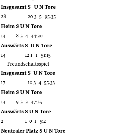
Insgesamt
S
U
N
Tore
28
20
3
5
95:35
Heim
S
U
N
Tore
14
8
2
4
44:20
Auswärts
S
U
N
Tore
14
12
1
1
51:15
Freundschaftsspiel
Insgesamt
S
U
N
Tore
17
10
3
4
55:33
Heim
S
U
N
Tore
13
9
2
2
47:25
Auswärts
S
U
N
Tore
2
1
0
1
5:2
Neutraler Platz
S
U
N
Tore