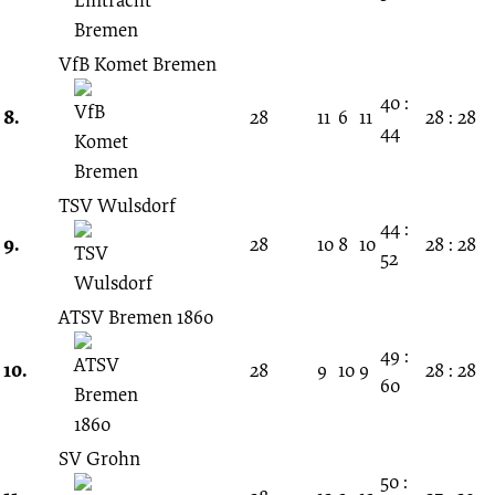
VfB Komet Bremen
40 :
8.
28
11
6
11
28 : 28
44
TSV Wulsdorf
44 :
9.
28
10
8
10
28 : 28
52
ATSV Bremen 1860
49 :
10.
28
9
10
9
28 : 28
60
SV Grohn
50 :