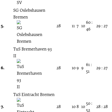
SG Oslebshausen
Bremen
60 :
5.
28
11
7
10
29 : 27
46
TuS Bremerhaven 93
II
61 :
6.
28
10
9
9
29 : 27
51
TuS Eintracht Bremen
50 :
7.
28
10
8
10
28 : 28
52