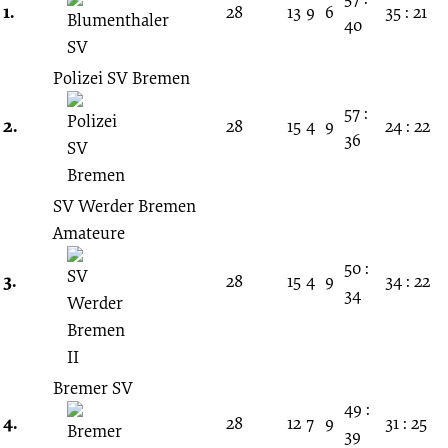
12.
1.
28
13
9
6
35 : 21
40
Spieltag
Polizei SV Bremen
19.11.1958
57 :
2.
28
15
4
9
24 : 22
36
-
SV Werder Bremen
1958/1959
Amateure
50 :
(Amateurliga
3.
28
15
4
9
34 : 22
34
Bremen)
Bremer SV
49 :
4.
28
12
7
9
31 : 25
39