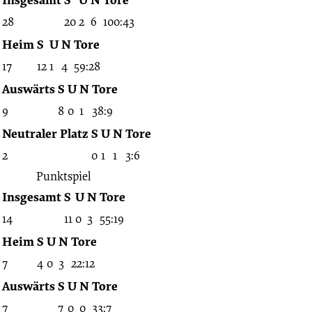
11.09.1938
28
20
2
6
100:43
-
Heim
S
U
N
Tore
17
12
1
4
59:28
1938/1939
Auswärts
S
U
N
Tore
9
8
0
1
38:9
(Freundschaftsspiele)
Neutraler Platz
S
U
N
Tore
2
0
1
1
3:6
Punktspiel
Insgesamt
S
U
N
Tore
14
11
0
3
55:19
Heim
S
U
N
Tore
7
4
0
3
22:12
Auswärts
S
U
N
Tore
7
7
0
0
33:7