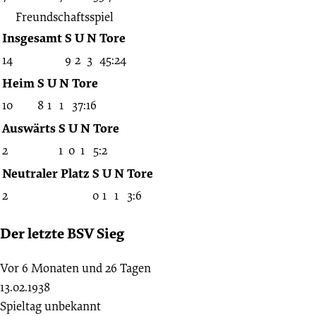
Freundschaftsspiel
Insgesamt
S
U
N
Tore
14
9
2
3
45:24
Heim
S
U
N
Tore
10
8
1
1
37:16
Auswärts
S
U
N
Tore
2
1
0
1
5:2
Neutraler Platz
S
U
N
Tore
2
0
1
1
3:6
Der letzte BSV Sieg
Vor 6 Monaten und 26 Tagen
13.02.1938
Spieltag unbekannt