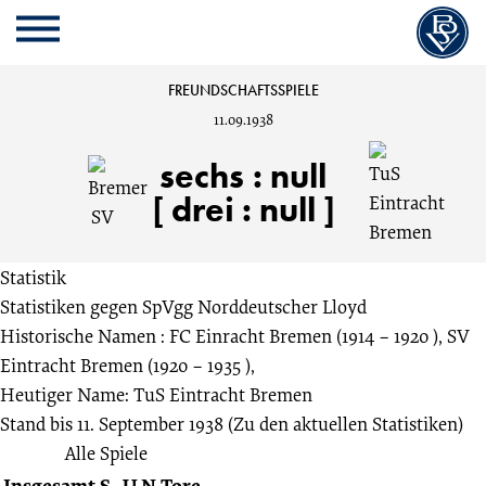
Cookie
Zum
Cookie
Kopfbereich
MENU
Einstellungen
Inhalt
Einstellungen
anpassen
der
anpassen
Bremer
FREUNDSCHAFTSSPIELE
Website
11.09.1938
springen
SV
sechs
:
null
vs.
[ drei : null ]
TuS
Statistik
Statistiken gegen
SpVgg Norddeutscher Lloyd
Eintracht
Historische Namen : FC Einracht Bremen (1914 – 1920 ), SV
Eintracht Bremen (1920 – 1935 ),
Bremen
Heutiger Name: TuS Eintracht Bremen
Stand bis 11. September 1938
(Zu den aktuellen Statistiken)
6:0
Alle Spiele
Insgesamt
S
U
N
Tore