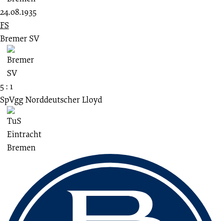
24.08.1935
FS
Bremer SV
5 : 1
SpVgg Norddeutscher Lloyd
Fussbereich