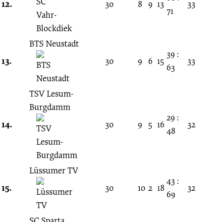
12.
30
8
9
13
33
71
BTS Neustadt
39 :
13.
30
9
6
15
33
63
TSV Lesum-
Burgdamm
29 :
14.
30
9
5
16
32
48
Lüssumer TV
43 :
15.
30
10
2
18
32
69
SC Sparta