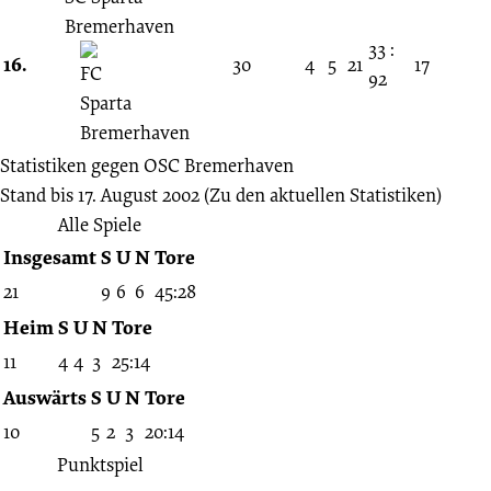
Bremerhaven
33 :
16.
30
4
5
21
17
92
Statistiken gegen
OSC Bremerhaven
Stand bis 17. August 2002
(Zu den aktuellen Statistiken)
Alle Spiele
Insgesamt
S
U
N
Tore
21
9
6
6
45:28
Heim
S
U
N
Tore
11
4
4
3
25:14
Auswärts
S
U
N
Tore
10
5
2
3
20:14
Punktspiel