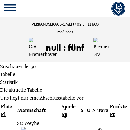
Cookie
Zum
Cookie
Kopfbereich
MENU
Einstellungen
Inhalt
Einstellungen
anpassen
der
anpassen
OSC
VERBANDSLIGA BREMEN
/
02 SPIELTAG
Website
17.08.2002
springen
Bremerhaven
null
:
fünf
vs.
Zuschauende: 30
Bremer
Tabelle
Statistik
SV
Die aktuelle Tabelle
Uns liegt nur eine Abschlusstabelle vor.
0:5
Platz
Spiele
Punkte
Mannschaft
S
U
N
Tore
Pl
Sp
Pt
02
SC Weyhe
88 :