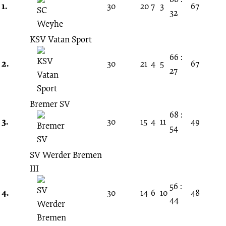
Spieltag
1.
30
20
7
3
67
32
17.08.2002
KSV Vatan Sport
-
66 :
2.
30
21
4
5
67
27
2002/2003
Bremer SV
(Verbandsliga
68 :
3.
30
15
4
11
49
54
Bremen)
SV Werder Bremen
III
56 :
4.
30
14
6
10
48
44