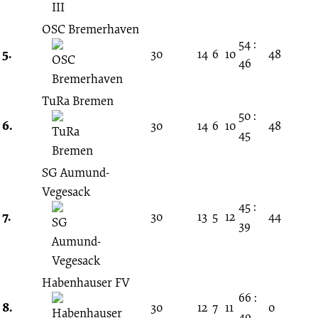
OSC Bremerhaven
54 :
5.
30
14
6
10
48
46
TuRa Bremen
50 :
6.
30
14
6
10
48
45
SG Aumund-
Vegesack
45 :
7.
30
13
5
12
44
39
Habenhauser FV
66 :
8.
30
12
7
11
0
49