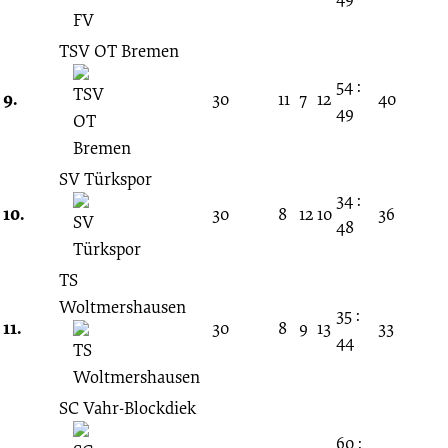
TSV OT Bremen
54 :
9.
30
11
7
12
40
49
SV Türkspor
34 :
10.
30
8
12
10
36
48
TS
Woltmershausen
35 :
11.
30
8
9
13
33
44
SC Vahr-Blockdiek
60 :