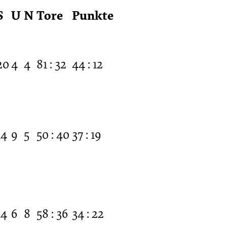
S
U
N
Tore
Punkte
20
4
4
81 : 32
44 : 12
14
9
5
50 : 40
37 : 19
14
6
8
58 : 36
34 : 22