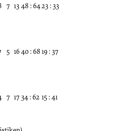
8
7
13
48 : 64
23 : 33
7
5
16
40 : 68
19 : 37
4
7
17
34 : 62
15 : 41
istiken)