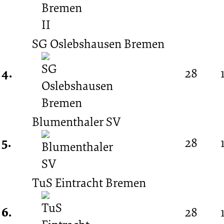
(Amateurliga
Bremen)
SG Oslebshausen Bremen
4.
28
Blumenthaler SV
5.
28
TuS Eintracht Bremen
6.
28