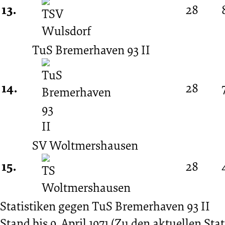
13.
28
TuS Bremerhaven 93 II
14.
28
SV Woltmershausen
15.
28
Statistiken gegen
TuS Bremerhaven 93 II
Stand bis 9. April 1971
(Zu den aktuellen Stat