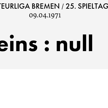
/
EURLIGA BREMEN
25. SPIELTA
09.04.1971
eins
:
null