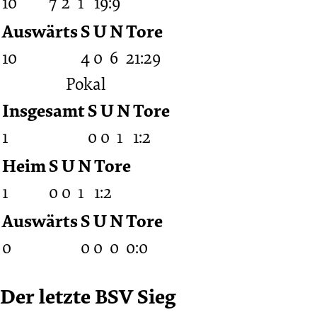
10
7
2
1
19:9
Auswärts
S
U
N
Tore
10
4
0
6
21:29
Pokal
Insgesamt
S
U
N
Tore
1
0
0
1
1:2
Heim
S
U
N
Tore
1
0
0
1
1:2
Auswärts
S
U
N
Tore
0
0
0
0
0:0
Der letzte BSV Sieg