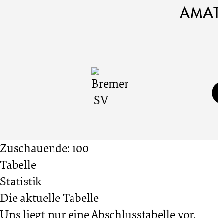
Bremer
Cookie
Zum
Cookie
AMAT
Einstellungen
Inhalt
Einstellungen
SV
anpassen
der
anpassen
Website
vs.
springen
TuS
Bremerhaven
Zuschauende: 100
Tabelle
93
Statistik
Die aktuelle Tabelle
II
Uns liegt nur eine Abschlusstabelle vor.