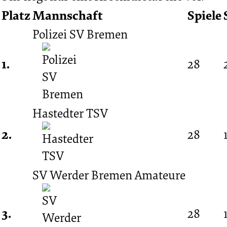
Platz
Mannschaft
Spiele
1:0
Polizei SV Bremen
25.
1.
28
Spieltag
Hastedter TSV
09.04.1971
2.
28
-
SV Werder Bremen Amateure
1970/1971
3.
28