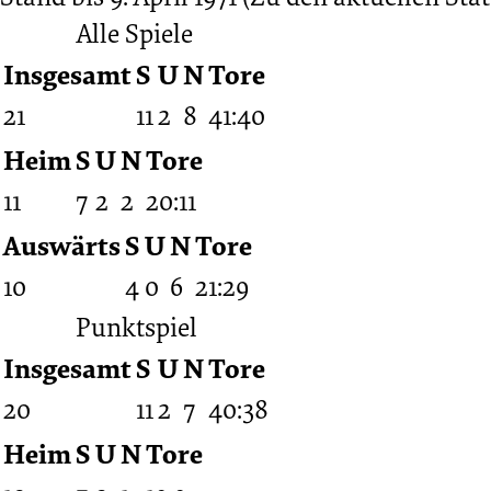
Alle Spiele
Insgesamt
S
U
N
Tore
21
11
2
8
41:40
Heim
S
U
N
Tore
11
7
2
2
20:11
Auswärts
S
U
N
Tore
10
4
0
6
21:29
Punktspiel
Insgesamt
S
U
N
Tore
20
11
2
7
40:38
Heim
S
U
N
Tore