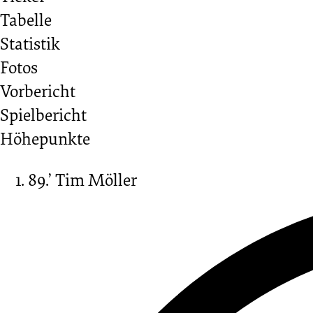
Tabelle
Spieltag
Statistik
Fotos
08.12.2024
Vorbericht
Spielbericht
-
Höhepunkte
2024/2025
89.’
Tim Möller
(Regionalliga
Nord)