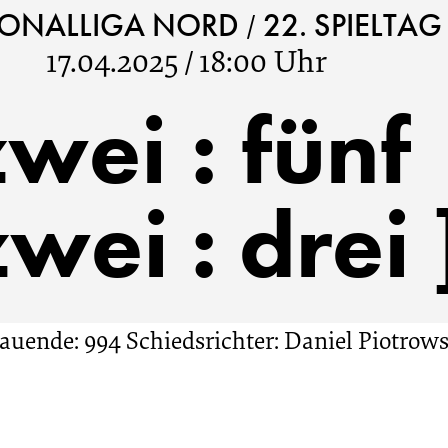
/
IONALLIGA NORD
22. SPIELTAG
17.04.2025
/
18:00 Uhr
zwei
:
fünf
 zwei : drei 
auende: 994
Schiedsrichter: Daniel Piotrow