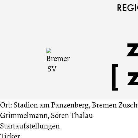
Bremer
Cookie
Zum
Cookie
REG
Einstellungen
Inhalt
Einstellungen
SV
anpassen
der
anpassen
Website
vs.
springen
[
SV
Meppen
Ort: Stadion am Panzenberg, Bremen
Zusch
2:5
Grimmelmann, Sören Thalau
Startaufstellungen
22.
Ticker