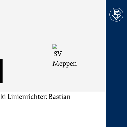
Kopfbe
MENU
]
ski
Linienrichter: Bastian