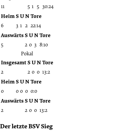
11
5
1
5
30:24
Heim
S
U
N
Tore
6
3
1
2
22:14
Auswärts
S
U
N
Tore
5
2
0
3
8:10
Pokal
Insgesamt
S
U
N
Tore
2
2
0
0
13:2
Heim
S
U
N
Tore
0
0
0
0
0:0
Auswärts
S
U
N
Tore
2
2
0
0
13:2
Der letzte BSV Sieg