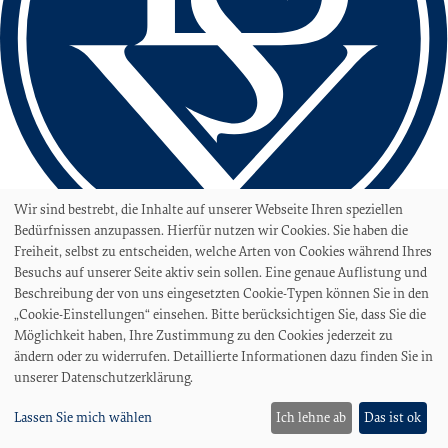
Wir sind bestrebt, die Inhalte auf unserer Webseite Ihren speziellen
Bedürfnissen anzupassen. Hierfür nutzen wir Cookies. Sie haben die
Freiheit, selbst zu entscheiden, welche Arten von Cookies während Ihres
Besuchs auf unserer Seite aktiv sein sollen. Eine genaue Auflistung und
love football
Beschreibung der von uns eingesetzten Cookie-Typen können Sie in den
hate racism!
„Cookie-Einstellungen“ einsehen. Bitte berücksichtigen Sie, dass Sie die
Erstellt aus Liebe zum Sport von
kooperative web
Möglichkeit haben, Ihre Zustimmung zu den Cookies jederzeit zu
ändern oder zu widerrufen. Detaillierte Informationen dazu finden Sie in
Stadion
unserer Datenschutzerklärung.
Stadion am Panzenberg
Sportanlage Hohweg
Lassen Sie mich wählen
Ich lehne ab
Das ist ok
Stadionordnung