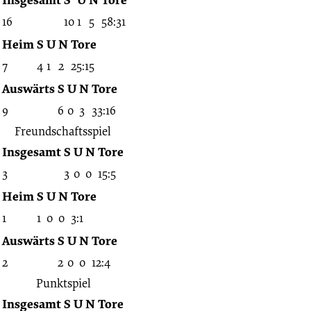
28.06.1957
16
10
1
5
58:31
-
Heim
S
U
N
Tore
7
4
1
2
25:15
1956/1957
Auswärts
S
U
N
Tore
9
6
0
3
33:16
(Freundschaftsspiele)
Freundschaftsspiel
Insgesamt
S
U
N
Tore
3
3
0
0
15:5
Heim
S
U
N
Tore
1
1
0
0
3:1
Auswärts
S
U
N
Tore
2
2
0
0
12:4
Punktspiel
Insgesamt
S
U
N
Tore