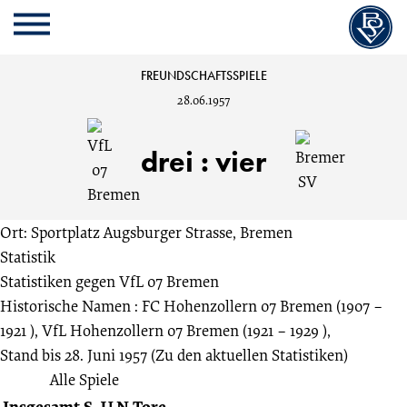
Cookie
Zum
Cookie
Kopfbereich
MENU
Einstellungen
Inhalt
Einstellungen
anpassen
der
anpassen
VfL
FREUNDSCHAFTSSPIELE
Website
28.06.1957
springen
07
drei
:
vier
Bremen
vs.
Ort: Sportplatz Augsburger Strasse, Bremen
Statistik
Bremer
Statistiken gegen
VfL 07 Bremen
Historische Namen : FC Hohenzollern 07 Bremen (1907 –
SV
1921 ), VfL Hohenzollern 07 Bremen (1921 – 1929 ),
Stand bis 28. Juni 1957
(Zu den aktuellen Statistiken)
3:4
Alle Spiele
Insgesamt
S
U
N
Tore