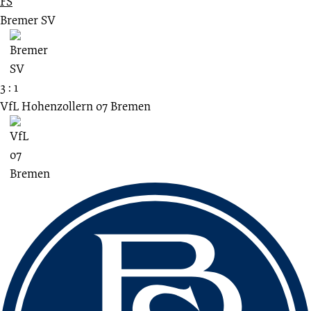
FS
Bremer SV
3 : 1
VfL Hohenzollern 07 Bremen
Fussbereich