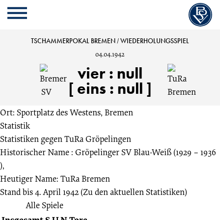
Cookie
Zum
Cookie
Kopfbereich
MENU
Einstellungen
Inhalt
Einstellungen
anpassen
der
anpassen
Bremer
TSCHAMMERPOKAL BREMEN
/
WIEDERHOLUNGSSPIEL
Website
04.04.1942
springen
SV
vier
:
null
[ eins : null ]
vs.
Ort: Sportplatz des Westens, Bremen
TuRa
Statistik
Statistiken gegen
TuRa Gröpelingen
Bremen
Historischer Name : Gröpelinger SV Blau-Weiß (1929 – 1936
),
4:0
Heutiger Name: TuRa Bremen
Stand bis 4. April 1942
(Zu den aktuellen Statistiken)
Wiederholungsspiel
Alle Spiele
Insgesamt
S
U
N
Tore