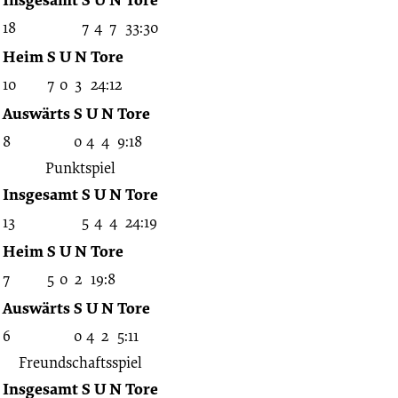
04.04.1942
18
7
4
7
33:30
-
Heim
S
U
N
Tore
10
7
0
3
24:12
1941/1942
Auswärts
S
U
N
Tore
8
0
4
4
9:18
(Tschammerpokal
Punktspiel
Insgesamt
S
U
N
Tore
Bremen)
13
5
4
4
24:19
Heim
S
U
N
Tore
7
5
0
2
19:8
Auswärts
S
U
N
Tore
6
0
4
2
5:11
Freundschaftsspiel
Insgesamt
S
U
N
Tore