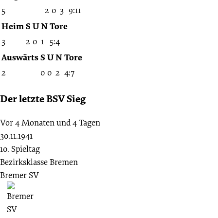
5
2
0
3
9:11
Heim
S
U
N
Tore
3
2
0
1
5:4
Auswärts
S
U
N
Tore
2
0
0
2
4:7
Der letzte BSV Sieg
Vor 4 Monaten und 4 Tagen
30.11.1941
10. Spieltag
Bezirksklasse Bremen
Bremer SV