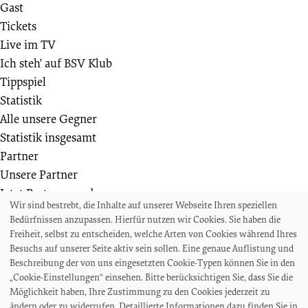
Gast
Tickets
Live im TV
Ich steh' auf BSV Klub
Tippspiel
Statistik
Alle unsere Gegner
Statistik insgesamt
Partner
Unsere Partner
Jetzt Partner werden
Wir sind bestrebt, die Inhalte auf unserer Webseite Ihren speziellen
Weiteres
Bedürfnissen anzupassen. Hierfür nutzen wir Cookies. Sie haben die
Die Bremer SV Fußballschule
Freiheit, selbst zu entscheiden, welche Arten von Cookies während Ihres
Wir suchen
Besuchs auf unserer Seite aktiv sein sollen. Eine genaue Auflistung und
Beschreibung der von uns eingesetzten Cookie-Typen können Sie in den
Auszeichnungen und Ehrungen
„Cookie-Einstellungen“ einsehen. Bitte berücksichtigen Sie, dass Sie die
Projekte und Veranstaltungen
Möglichkeit haben, Ihre Zustimmung zu den Cookies jederzeit zu
Akkreditierungen und Presseanfragen
ändern oder zu widerrufen. Detaillierte Informationen dazu finden Sie in